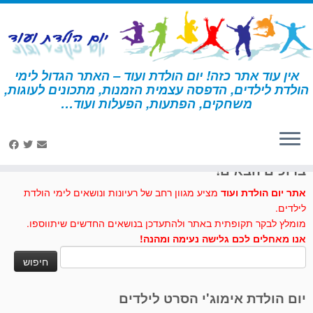
לג
תוכן
אין עוד אתר כזה! יום הולדת ועוד – האתר הגדול לימי
הולדת לילדים, הדפסה עצמית הזמנות, מתכונים לעוגות,
דף הבית
»
הפתעות ליום הולדת
»
הפתעות ליום הולדת פיג'מות
משחקים, הפתעות, הפעלות ועוד…
לחצו לנו לייק בפייסבוק
ברוכים הבאים!
אתר יום הולדת ועוד
מציע מגוון רחב של רעיונות ונושאים לימי הולדת
לילדים.
מומלץ לבקר תקופתית באתר ולהתעדכן בנושאים החדשים שיתווספו.
אנו מאחלים לכם גלישה נעימה ומהנה!
חיפוש:
יום הולדת אימוג'י הסרט לילדים