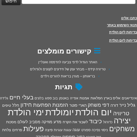
כתבו אלינו
תנאי השימוש באתר
בדיחות ליום הולדת
בדיחות ליום הולדת
קישורים מומלצים
האתר הגדול לדפי צביעה להדפסה ואונליין
טריוויה קידס – מבחר ענק של חידונים לקטנים ולגדולים
בריאותון – מגזין בריאות להורים וילדים
תגיות
בעלי חיים
אינדיאנים
אליס בארץ הפלאות
אמנות
אפייה
באטמן
בוב ספוג
בלונים
גלידה
חידון
הפתעות
דפי משחק
הזמנות
גליל נייר
דורה
הארי פוטר
חלל
טיפים
יום הולדת
יומולדת
ימי הולדת
טריוויה
יצירה
כיבוד
מדע
מוזיקה
מסביב לעולם
מסכות
לשבור את הקרח
כדורגל
פעילות
משחקים
עוגה
פיצה
פרחים
צלחת
ניסוי
נסיכה
ספורט
עוגות
עוגיות
רחוב סומסום
תחבורה
נייר
שוקולד
קאובוי