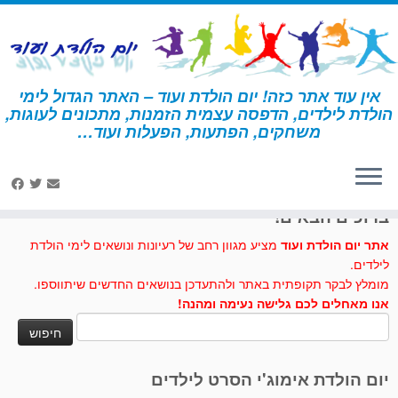
לג
תוכן
אין עוד אתר כזה! יום הולדת ועוד – האתר הגדול לימי
הולדת לילדים, הדפסה עצמית הזמנות, מתכונים לעוגות,
דף הבית
»
הפתעות ליום הולדת
»
הפתעות מיקי מאוס
משחקים, הפתעות, הפעלות ועוד…
לחצו לנו לייק בפייסבוק
ברוכים הבאים!
אתר יום הולדת ועוד
מציע מגוון רחב של רעיונות ונושאים לימי הולדת
לילדים.
מומלץ לבקר תקופתית באתר ולהתעדכן בנושאים החדשים שיתווספו.
אנו מאחלים לכם גלישה נעימה ומהנה!
חיפוש:
יום הולדת אימוג'י הסרט לילדים