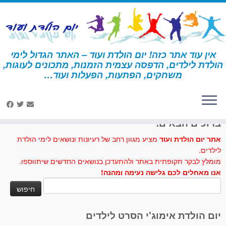
לג
תוכן
אין עוד אתר כזה! יום הולדת ועוד – האתר הגדול לימי
הולדת לילדים, הדפסה עצמית הזמנות, מתכונים לעוגות,
דף הבית
»
יצירה
»
זאב להדפסה ולהרכבה
משחקים, הפתעות, הפעלות ועוד…
לחצו לנו לייק בפייסבוק
ברוכים הבאים!
אתר יום הולדת ועוד
מציע מגוון רחב של רעיונות ונושאים לימי הולדת
לילדים.
מומלץ לבקר תקופתית באתר ולהתעדכן בנושאים החדשים שיתווספו.
אנו מאחלים לכם גלישה נעימה ומהנה!
חיפוש:
יום הולדת אימוג'י הסרט לילדים