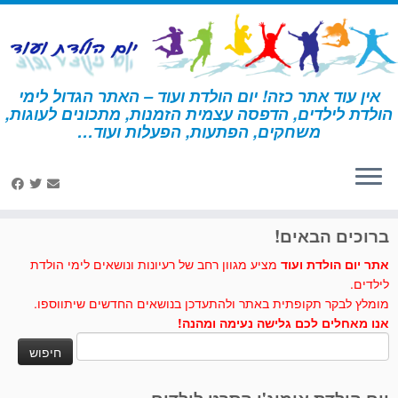
לג
תוכן
אין עוד אתר כזה! יום הולדת ועוד – האתר הגדול לימי
הולדת לילדים, הדפסה עצמית הזמנות, מתכונים לעוגות,
דף הבית
»
אולימפיאדה
»
פעילות ומשחקים - אולימפיאדה
»
חידון
משחקים, הפתעות, הפעלות ועוד…
אולימפיאדת החורף
לחצו לנו לייק בפייסבוק
ברוכים הבאים!
אתר יום הולדת ועוד
מציע מגוון רחב של רעיונות ונושאים לימי הולדת
לילדים.
מומלץ לבקר תקופתית באתר ולהתעדכן בנושאים החדשים שיתווספו.
אנו מאחלים לכם גלישה נעימה ומהנה!
חיפוש: