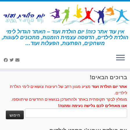
לג
תוכן
אין עוד אתר כזה! יום הולדת ועוד – האתר הגדול לימי
הולדת לילדים, הדפסה עצמית הזמנות, מתכונים לעוגות,
דף הבית
»
אליס בארץ הפלאות
»
פעילות ומשחקים - אליס בארץ
משחקים, הפתעות, הפעלות ועוד…
הפלאות
»
חידון אליס בארץ הפלאות 1
לחצו לנו לייק בפייסבוק
ברוכים הבאים!
אתר יום הולדת ועוד
מציע מגוון רחב של רעיונות ונושאים לימי הולדת
לילדים.
מומלץ לבקר תקופתית באתר ולהתעדכן בנושאים החדשים שיתווספו.
אנו מאחלים לכם גלישה נעימה ומהנה!
חיפוש: