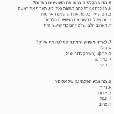
6. מדוע הקלפים צבעו את השושנים באדום?
א. המלכה אמרה להם לעשות זאת ולא, תערוף את ראשם
ב. הם שתלו בטעות את השושנים האדומות
ג. הם שתלו בטעות את השושנים הלבנות
ד. הארנב הלבן שלם להם כדי שיעשו זאת
7. לאיזה משחק הזמינה המלכה את אליס?
א. פולו
ב. קרוקט (משחק כדור אנגלי)
ג. באולינג
ד. הוקי
8. מה צבע הפלמינגו של אליס?
א. ורוד
ב. אדום
ג. סגול
ד. צהוב