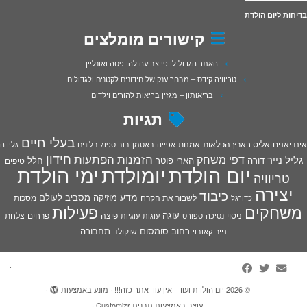
בדיחות ליום הולדת
קישורים מומלצים
האתר הגדול לדפי צביעה להדפסה ואונליין
טריוויה קידס – מבחר ענק של חידונים לקטנים ולגדולים
בריאותון – מגזין בריאות להורים וילדים
תגיות
בעלי חיים
אינדיאנים
אליס בארץ הפלאות
אמנות
אפייה
באטמן
בוב ספוג
בלונים
גלידה
חידון
הפתעות
דפי משחק
הזמנות
גליל נייר
דורה
הארי פוטר
חלל
טיפים
יום הולדת
יומולדת
ימי הולדת
טריוויה
יצירה
כיבוד
מדע
מוזיקה
מסביב לעולם
מסכות
לשבור את הקרח
כדורגל
פעילות
משחקים
עוגה
פיצה
פרחים
צלחת
ניסוי
נסיכה
ספורט
עוגות
עוגיות
רחוב סומסום
תחבורה
נייר
שוקולד
קאובוי
·
© 2026
יום הולדת ועוד | אין עוד אתר כזה!!!
·
מונע באמצעות
·
עוצב באמצעות
תבנית Customizr
·