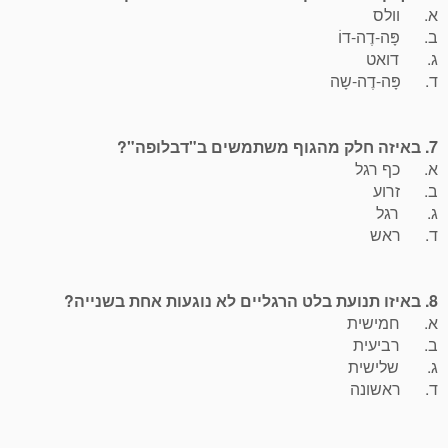
א. וולס
ב. פָּה-דֶה-דוֹ
ג. דואט
ד. פָּה-דֶה-שָה
7. באיזה חלק מהגוף משתמשים ב"דבלופה"?
א. כף רגל
ב. זרוע
ג. רגל
ד. ראש
8. באיזו תנועת בלט הרגליים לא נוגעות אחת בשנייה?
א. חמישית
ב. רביעית
ג. שלישית
ד. ראשונה