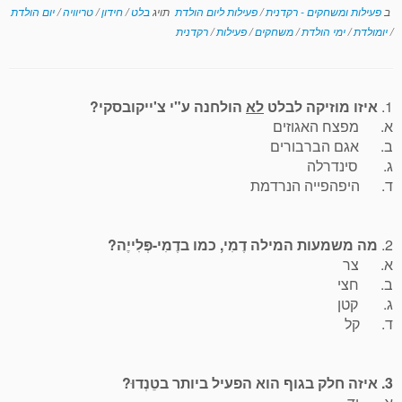
ב
פעילות ומשחקים - רקדנית
/
פעילות ליום הולדת
תויג
בלט
/
חידון
/
טריוויה
/
יום הולדת
/
יומולדת
/
ימי הולדת
/
משחקים
/
פעילות
/
רקדנית
1.
איזו מוזיקה לבלט
לא
הולחנה ע"י צ'ייקובסקי?
א. מפצח האגוזים
ב. אגם הברבורים
ג. סינדרלה
ד. היפהפייה הנרדמת
2.
מה משמעות המילה דֶמִי, כמו בדֶמִי-פְּלִייֶה?
א. צר
ב. חצי
ג. קטן
ד. קל
3. איזה חלק בגוף הוא הפעיל ביותר בטֵנְדוּ?