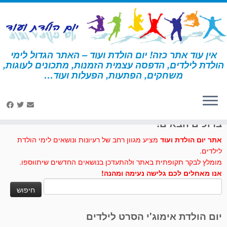
לג
תוכן
אין עוד אתר כזה! יום הולדת ועוד – האתר הגדול לימי
הולדת לילדים, הדפסה עצמית הזמנות, מתכונים לעוגות,
דף הבית
»
רקדנית
»
פעילות ומשחקים - רקדנית
»
חידון בלט
משחקים, הפתעות, הפעלות ועוד…
לחצו לנו לייק בפייסבוק
ברוכים הבאים!
אתר יום הולדת ועוד
מציע מגוון רחב של רעיונות ונושאים לימי הולדת
לילדים.
מומלץ לבקר תקופתית באתר ולהתעדכן בנושאים החדשים שיתווספו.
אנו מאחלים לכם גלישה נעימה ומהנה!
חיפוש:
יום הולדת אימוג'י הסרט לילדים