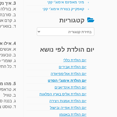
מיני מאפינס אימוג'י קקי
3. איך נקראת גלידה שאינה חלבית?
א. בורלה
קאפקייק בצורת אימוג'י קקי
ב. סורבה
קטגוריות
ג. קרם אנ
ד. בווארי
קטגוריות
4. אילו אנשים יאכלו גלידה שאינה חלבית?
יום הולדת לפי נושא
א. אנשים 
ב. טבעוני
יום הולדת כללי
ג. שומרי 
ד. כל התש
יום הולדת אבירים
יום הולדת אולימפיאדה
יום הולדת אימוג'י הסרט
5. מהו מבין הבאים הוא קינוח קלאסי של גלידה?
יום הולדת אינדיאנים
א. טראפל
יום הולדת אליס בארץ הפלאות
ב. טוויל
ג. בננה ס
יום הולדת אמנות ויצירה
ד. טוסט צ
יום הולדת אפייה ובישול
יום הולדת באטמן