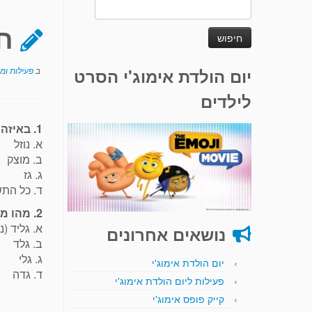
חיפוש:
חי
יום הולדת אימוג'י הסרט
ב
פעילות ומ
לילדים
1. באיזה מצב צבירה נהוג לאכול הגלידה?
א. נוזל
ב. מוצק
ג. גז
ד. כל התש
2. מהו מקור השם "גלידה"?
א. גליד (
נושאים אחרונים
ב. גלד
ג. גלי
יום הולדת אימוג'י
ד. גדה
פעילות ליום הולדת אימוג'י
קייק פופס אימוג'י