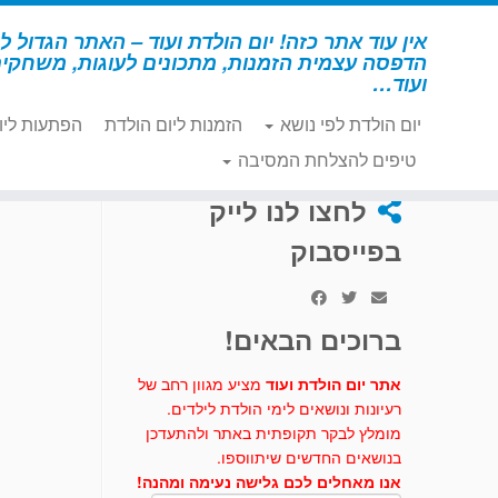
לג
תוכן
אין עוד אתר כזה! יום הולדת ועוד – האתר הגדול לי
הדפסה עצמית הזמנות, מתכונים לעוגות, משחקי
ועוד…
יום הולדת לפי נושא
הזמנות ליום הולדת
הפתעות ליו
דף הבית
»
גלידה
»
פעילות ומשחקים - יומולדת גלידה
»
חידון 
טיפים להצלחת המסיבה
לחצו לנו לייק
בפייסבוק
ברוכים הבאים!
אתר יום הולדת ועוד
מציע מגוון רחב של
רעיונות ונושאים לימי הולדת לילדים.
מומלץ לבקר תקופתית באתר ולהתעדכן
בנושאים החדשים שיתווספו.
אנו מאחלים לכם גלישה נעימה ומהנה!