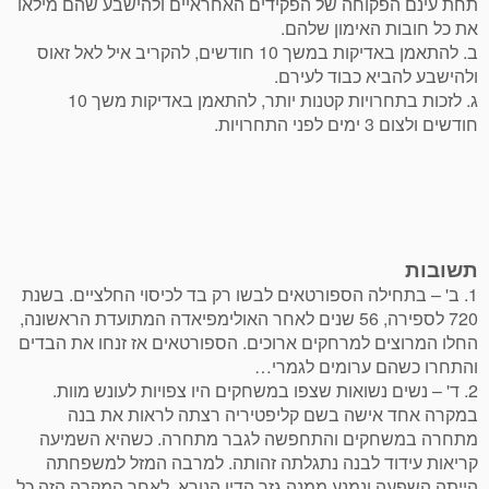
תחת עינם הפקוחה של הפקידים האחראיים ולהישבע שהם מילאו
את כל חובות האימון שלהם.
ב. להתאמן באדיקות במשך 10 חודשים, להקריב איל לאל זאוס
ולהישבע להביא כבוד לעירם.
ג. לזכות בתחרויות קטנות יותר, להתאמן באדיקות משך 10
חודשים ולצום 3 ימים לפני התחרויות.
תשובות
1. ב' – בתחילה הספורטאים לבשו רק בד לכיסוי החלציים. בשנת
720 לספירה, 56 שנים לאחר האולימפיאדה המתועדת הראשונה,
החלו המרוצים למרחקים ארוכים. הספורטאים אז זנחו את הבדים
והתחרו כשהם ערומים לגמרי…
2. ד' – נשים נשואות שצפו במשחקים היו צפויות לעונש מוות.
במקרה אחד אישה בשם קליפטיריה רצתה לראות את בנה
מתחרה במשחקים והתחפשה לגבר מתחרה. כשהיא השמיעה
קריאות עידוד לבנה נתגלתה זהותה. למרבה המזל למשפחתה
הייתה השפעה ונמנע ממנה גזר הדין הנורא. לאחר המקרה הזה כל