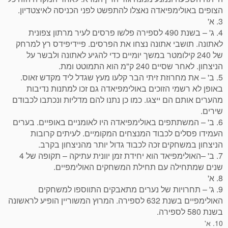
הצופים באולימפיאדה נאצלו להתפשט לפני הכניסה לאיצטדיון.
3. א'
4. ג' – בשנת 490 לספירה פלשו פרסים לעיר מרתון צפונית
לאתונה. תושבי אתונה נצחו את הפרסים. פיידיפידס רץ למרחק
של 240 קילומטר במשך יומיים כדי להגיע לאתונה ולבשר על
הניצחון. לאחר שסיים 240 ק"מ הוא התמוטט ומת.
5. ב' – את מחרוזת זיתי הבר קלעו מעץ שגדל ליד מקדש זאוס.
באופן לא רשמי הזוכים באולימפיאדה גם זכו למתנות נדיבות
מהערים אותם הם ייצגו. כמו כן נתנו להם מדליות ונכתבו לכבודם
שירים.
6. ב' – המשתתפים באולימפיאדה היו לאומניים באופיים. בערים
העמידו פסלים לכבוד המנצחים המקומיים. לעיתים קרובות
הניצחון במשחקים זכה לכבוד גדול יותר מהניצחון בקרב.
7. ב' –האולימפיאד הוא יחידת זמן יוונית עתיקה – תקופה של 4
שנים שמתחילה עם תחילת המשחקים האולימפיים.
8. א'
9. ג' – תחרויות של נערים מתאבקים התווספו למשחקים
האולימפיים בשנת 632 לספירה. המרוץ המשוריין הופיע לראשונה
בשנת 580 לספירה.
10. א'