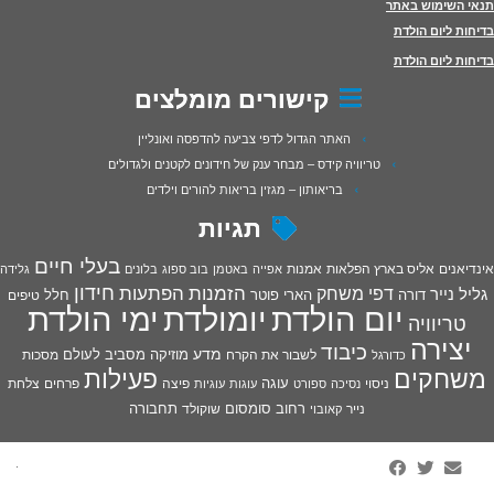
תנאי השימוש באתר
בדיחות ליום הולדת
בדיחות ליום הולדת
קישורים מומלצים
האתר הגדול לדפי צביעה להדפסה ואונליין
טריוויה קידס – מבחר ענק של חידונים לקטנים ולגדולים
בריאותון – מגזין בריאות להורים וילדים
תגיות
בעלי חיים
אינדיאנים
אליס בארץ הפלאות
אמנות
אפייה
באטמן
בוב ספוג
בלונים
גלידה
חידון
הפתעות
דפי משחק
הזמנות
גליל נייר
דורה
הארי פוטר
חלל
טיפים
יום הולדת
יומולדת
ימי הולדת
טריוויה
יצירה
כיבוד
מדע
מוזיקה
מסביב לעולם
מסכות
לשבור את הקרח
כדורגל
פעילות
משחקים
עוגה
פיצה
פרחים
צלחת
ניסוי
נסיכה
ספורט
עוגות
עוגיות
רחוב סומסום
תחבורה
נייר
שוקולד
קאובוי
·