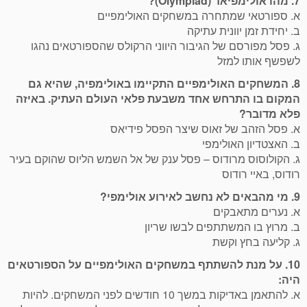
7. מהו אולימפיאד (Olympiad)?
א. ספורטאי שמתחרה במשחקים האולימפיים
ב. יחידת זמן יוונית עתיקה
ג. פסל מפורסם של הגיבור היווני הרקולס שהספורטאים נהגו
לשפשף אותו למזל
8. המשחקים האולימפיים התקיימו באולימפיה, שהיא גם
המקום בו התרחש אחד משבעת פלאי העולם העתיק. באיזה
פלא מדובר?
א. פסל הזהב של זאוס שיצר הפסל פידיאס
ב. האצטדיון האולימפי
ג. הקולוסוס מרודוס – פסל ענק של אל השמש הליוס שהוקם בעיר
רודוס, באיי רודוס
9. מי מהבאים לא נחשב לאירוע אולימפי?
א. נערים מתאבקים
ב. מרוץ בו המשתתפים לבשו שריון
ג. קליעה בחץ וקשת
10. על מנת להשתתף במשחקים האולימפיים על הספורטאים
היה:
א. להתאמן באדיקות במשך 10 חודשים לפני המשחקים. להיות