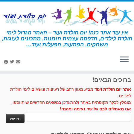
לג
תוכן
אין עוד אתר כזה! יום הולדת ועוד – האתר הגדול לימי
הולדת לילדים, הדפסה עצמית הזמנות, מתכונים לעוגות,
דף הבית
»
אולימפיאדה
»
פעילות ומשחקים - אולימפיאדה
»
חידון
משחקים, הפתעות, הפעלות ועוד…
האולימפיאדה ביוון העתיקה
לחצו לנו לייק בפייסבוק
ברוכים הבאים!
אתר יום הולדת ועוד
מציע מגוון רחב של רעיונות ונושאים לימי הולדת
לילדים.
מומלץ לבקר תקופתית באתר ולהתעדכן בנושאים החדשים שיתווספו.
אנו מאחלים לכם גלישה נעימה ומהנה!
חיפוש: