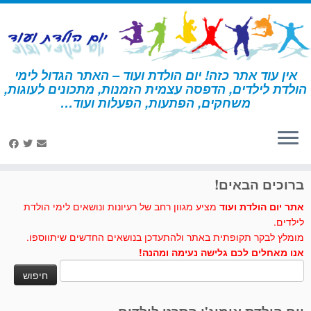
לג
תוכן
אין עוד אתר כזה! יום הולדת ועוד – האתר הגדול לימי
הולדת לילדים, הדפסה עצמית הזמנות, מתכונים לעוגות,
דף הבית
»
הארי פוטר
»
פעילויות ומשחקים - הארי פוטר
»
חידון הארי
משחקים, הפתעות, הפעלות ועוד…
פוטר 5
לחצו לנו לייק בפייסבוק
ברוכים הבאים!
אתר יום הולדת ועוד
מציע מגוון רחב של רעיונות ונושאים לימי הולדת
לילדים.
מומלץ לבקר תקופתית באתר ולהתעדכן בנושאים החדשים שיתווספו.
אנו מאחלים לכם גלישה נעימה ומהנה!
חיפוש: