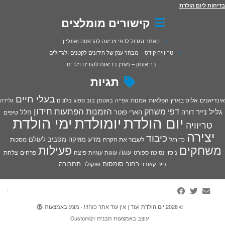
בדיחות ליום הולדת
קישורים מומלצים
האתר הגדול לדפי צביעה להדפסה ואונליין
טריוויה קידס – מבחר ענק של חידונים לקטנים ולגדולים
בריאותון – מגזין בריאות להורים וילדים
תגיות
בעלי חיים
אינדיאנים
אליס בארץ הפלאות
אמנות
אפייה
באטמן
בוב ספוג
בלונים
גלידה
חידון
הפתעות
דפי משחק
הזמנות
גליל נייר
דורה
הארי פוטר
חלל
טיפים
יום הולדת
יומולדת
ימי הולדת
טריוויה
יצירה
כיבוד
מדע
מוזיקה
מסביב לעולם
מסכות
לשבור את הקרח
כדורגל
פעילות
משחקים
עוגה
פיצה
פרחים
צלחת
ניסוי
נסיכה
ספורט
עוגות
עוגיות
רחוב סומסום
תחבורה
נייר
שוקולד
קאובוי
·
© 2026
יום הולדת ועוד | אין עוד אתר כזה!!!
·
מונע באמצעות
·
עוצב באמצעות
תבנית Customizr
·