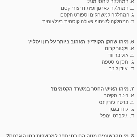
א. המחלקה ליחסי מוגל
ב. המחלקה לארגון ופיתוח יצורי קסם
ג. המחלקה למשחקים וספורט הקסם
ד. המחלקה לשיתוף פעולה קוסמית בינלאומית
6. מיהו שחקן הקוידיץ' האהוב ביותר על רון ויסלי?
א. ויקטור קרום
ב. אוליבר ווד
ג. חסן מוסטפה
ד. אידן לינץ'
7. מיהו האיש החסר במשרד הקסמים?
א. ריטה סקיטר
ב. ברטה ג'ורקינס
ג. לודו בגמן
ד. גילברט וימפל
8. מי מהרשומים מטה הם בתי ספר למכשפות כמו הוגרטס?