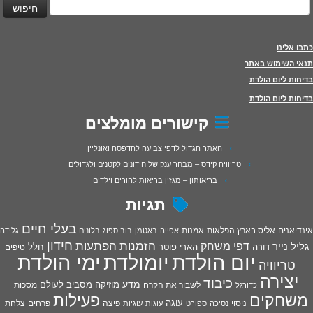
כתבו אלינו
תנאי השימוש באתר
בדיחות ליום הולדת
בדיחות ליום הולדת
קישורים מומלצים
האתר הגדול לדפי צביעה להדפסה ואונליין
טריוויה קידס – מבחר ענק של חידונים לקטנים ולגדולים
בריאותון – מגזין בריאות להורים וילדים
תגיות
בעלי חיים
אינדיאנים
אליס בארץ הפלאות
אמנות
אפייה
באטמן
בוב ספוג
בלונים
גלידה
חידון
הפתעות
דפי משחק
הזמנות
גליל נייר
דורה
הארי פוטר
חלל
טיפים
יום הולדת
יומולדת
ימי הולדת
טריוויה
יצירה
כיבוד
מדע
מוזיקה
מסביב לעולם
מסכות
לשבור את הקרח
כדורגל
פעילות
משחקים
עוגה
פיצה
פרחים
צלחת
ניסוי
נסיכה
ספורט
עוגות
עוגיות