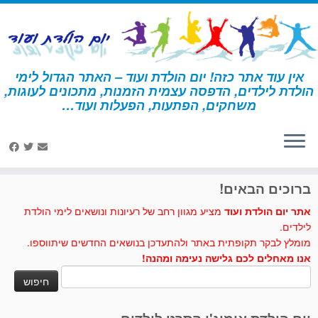
לג
תוכן
אין עוד אתר כזה! יום הולדת ועוד – האתר הגדול לימי
הולדת לילדים, הדפסה עצמית הזמנות, מתכונים לעוגות,
דף הבית
»
הארי פוטר
»
פעילויות ומשחקים - הארי פוטר
»
חידון הארי
משחקים, הפתעות, הפעלות ועוד…
פוטר 6
לחצו לנו לייק בפייסבוק
ברוכים הבאים!
אתר יום הולדת ועוד
מציע מגוון רחב של רעיונות ונושאים לימי הולדת
לילדים.
מומלץ לבקר תקופתית באתר ולהתעדכן בנושאים החדשים שיתווספו.
אנו מאחלים לכם גלישה נעימה ומהנה!
חיפוש: