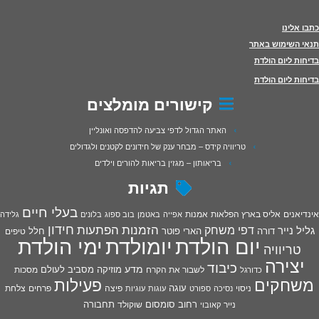
כתבו אלינו
תנאי השימוש באתר
בדיחות ליום הולדת
בדיחות ליום הולדת
קישורים מומלצים
האתר הגדול לדפי צביעה להדפסה ואונליין
טריוויה קידס – מבחר ענק של חידונים לקטנים ולגדולים
בריאותון – מגזין בריאות להורים וילדים
תגיות
בעלי חיים
אינדיאנים
אליס בארץ הפלאות
אמנות
אפייה
באטמן
בוב ספוג
בלונים
גלידה
חידון
הפתעות
דפי משחק
הזמנות
גליל נייר
דורה
הארי פוטר
חלל
טיפים
יום הולדת
יומולדת
ימי הולדת
טריוויה
יצירה
כיבוד
מדע
מוזיקה
מסביב לעולם
מסכות
לשבור את הקרח
כדורגל
פעילות
משחקים
עוגה
פיצה
פרחים
צלחת
ניסוי
נסיכה
ספורט
עוגות
עוגיות
רחוב סומסום
תחבורה
נייר
שוקולד
קאובוי