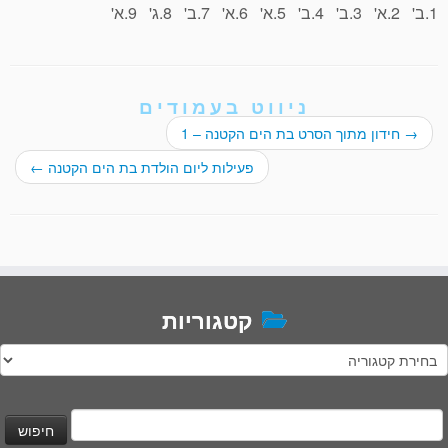
1.ב' 2.א' 3.ב' 4.ב' 5.א' 6.א' 7.ב' 8.ג' 9.א'
ניווט בעמודים
→
חידון מתוך הסרט בת הים הקטנה – 1
פעילות ליום הולדת בת הים הקטנה
←
קטגוריות
טגוריות
יפוש: