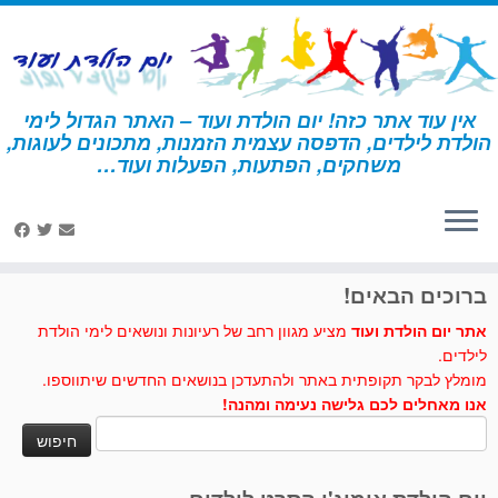
לג
תוכן
אין עוד אתר כזה! יום הולדת ועוד – האתר הגדול לימי
הולדת לילדים, הדפסה עצמית הזמנות, מתכונים לעוגות,
דף הבית
»
בת הים הקטנה
»
פעילות ומשחקים - בת הים הקטנה
»
חידון
משחקים, הפתעות, הפעלות ועוד…
מתוך הסרט בת הים הקטנה – 2
לחצו לנו לייק בפייסבוק
ברוכים הבאים!
אתר יום הולדת ועוד
מציע מגוון רחב של רעיונות ונושאים לימי הולדת
לילדים.
מומלץ לבקר תקופתית באתר ולהתעדכן בנושאים החדשים שיתווספו.
אנו מאחלים לכם גלישה נעימה ומהנה!
חיפוש: