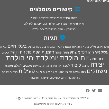
בדיחות ליום הולדת
קישורים מומלצים
האתר הגדול לדפי צביעה להדפסה ואונליין
טריוויה קידס – מבחר ענק של חידונים לקטנים ולגדולים
בריאותון – מגזין בריאות להורים וילדים
תגיות
בעלי חיים
אינדיאנים
אליס בארץ הפלאות
אמנות
אפייה
באטמן
בוב ספוג
בלונים
גלידה
חידון
הפתעות
דפי משחק
הזמנות
גליל נייר
דורה
הארי פוטר
חלל
טיפים
יום הולדת
יומולדת
ימי הולדת
טריוויה
יצירה
כיבוד
מדע
מוזיקה
מסביב לעולם
מסכות
לשבור את הקרח
כדורגל
פעילות
משחקים
עוגה
פיצה
פרחים
צלחת
ניסוי
נסיכה
ספורט
עוגות
עוגיות
רחוב סומסום
תחבורה
נייר
שוקולד
קאובוי
·
© 2026
יום הולדת ועוד | אין עוד אתר כזה!!!
·
מונע באמצעות
·
עוצב באמצעות
תבנית Customizr
·