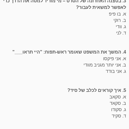
3. בסצנה האחרונה של הסרט – מי מוריד למטה את הדרך כדי
לאפשר למשאית לעבור?
א. בו פיפ
ב. רוקי
ג. וודי
ד. לני
4. המשך את המשפט שאומר ראש-תפוח: "היי תראו___"
א. אני פיקסו
ב. אני יותר מגניב מוודי
ג. אני בודד
5. איך קוראים לכלב של סיד?
א. סקאב
ב. סקאד
ג. סקודו
ד. סקיד