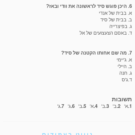
6. היכן פוגש סיד לראשונה את וודי ובאז?
א. בבית של אנדי
ב. בבית של סיד
ג. בפיצרייה
ד. באסם הצעצועים של אל
7. מה שם אחותו הקטנה של סיד?
א. ג'יימי
ב. היילי
ג. חנה
ד.ג'ס
תשובות
1.
א'
2.
ב'
3.
ב'
4.
א'
5.
ב'
6.
ג'
7.
ג'
ניווט בעמודים