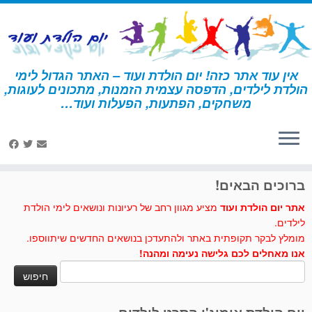
לג
תוכן
אין עוד אתר כזה! יום הולדת ועוד – האתר הגדול לימי
הולדת לילדים, הדפסה עצמית הזמנות, מתכונים לעוגות,
דף הבית
»
צעצוע של סיפור
»
פעילות ומשחקים - צעצוע של סיפור
»
משחקים, הפתעות, הפעלות ועוד…
חידון צעצוע של סיפור 1
לחצו לנו לייק בפייסבוק
ברוכים הבאים!
אתר יום הולדת ועוד
מציע מגוון רחב של רעיונות ונושאים לימי הולדת
לילדים.
מומלץ לבקר תקופתית באתר ולהתעדכן בנושאים החדשים שיתווספו.
אנו מאחלים לכם גלישה נעימה ומהנה!
חיפוש: