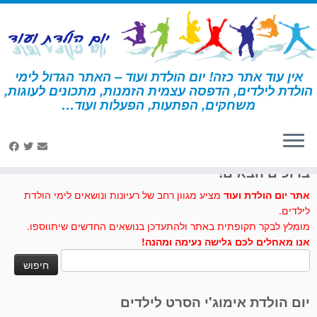
לג
תוכן
אין עוד אתר כזה! יום הולדת ועוד – האתר הגדול לימי
הולדת לילדים, הדפסה עצמית הזמנות, מתכונים לעוגות,
דף הבית
»
מתכונים לעוגות וכיבוד
»
חייזרים מ…מרשמלו
משחקים, הפתעות, הפעלות ועוד…
לחצו לנו לייק בפייסבוק
ברוכים הבאים!
אתר יום הולדת ועוד
מציע מגוון רחב של רעיונות ונושאים לימי הולדת
לילדים.
מומלץ לבקר תקופתית באתר ולהתעדכן בנושאים החדשים שיתווספו.
אנו מאחלים לכם גלישה נעימה ומהנה!
חיפוש:
יום הולדת אימוג'י הסרט לילדים