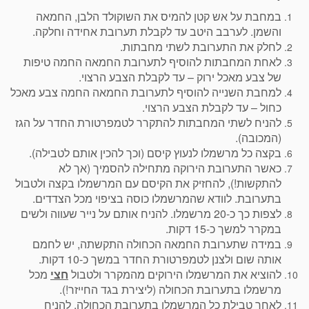
במחבת על אש קטן להמיס את השוקולד הלבן, החמאה
והשמן. לערבב היטב עד לקבלת תערובת אחידה וחלקה.
לחלק את התערובת לשתי מחבתות.
לאחת המחבתות להוסיף לתערובת החמאה החמה טיפות
של צבע מאכל ירוק – עד לקבלת הצבע הרצוי.
למחבת השנייה להוסיף לתערובת החמאה החמה צבע מאכל
כחול – עד לקבלת הצבע הרצוי.
להניח לשתי המחבתות להתקרר לטמפרטורת החדר על הגז
(המכובה).
בקצה כל מרשמלו לנעוץ קיסם (וכך להכין אותם לטבילה).
כאשר התערובת הירוקה מתחילה להסמיך (אך לא
להתקשות!), להחזיק את הקיסם עם המרשמלו בקצה ולטבול
בתערובת. לוודא שהמרשמלו כוסה בציפוי מכל הצדדים.
לצפות כך כ-20 מרשמלו. להניח אותם על נייר שעווה ולשים
במקרר למשך כ-15 דקות.
במידה שתערובת החמאה הכחולה התקשתה, יש לחמם
אותה שום ולצנן לטמפרטורת החדר במשך כ-10 דקות.
להוציא את המרשמלו הירוקים מהמקרר ולטבול
חצי
מכל
מרשמלו בתערובת הכחולה (ליצירת בגד החייזר!).
לאחר טבילת כל המרשמלו בתערובת הכחולה, להניח