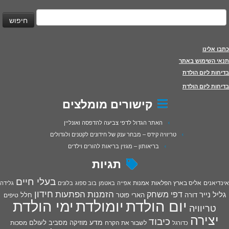
יפוש:
כתבו אלינו
תנאי השימוש באתר
בדיחות ליום הולדת
בדיחות ליום הולדת
קישורים מומלצים
האתר הגדול לדפי צביעה להדפסה ואונליין
טריוויה קידס – מבחר ענק של חידונים לקטנים ולגדולים
בריאותון – מגזין בריאות להורים וילדים
תגיות
בעלי חיים
אינדיאנים
אליס בארץ הפלאות
אמנות
אפייה
באטמן
בוב ספוג
בלונים
גלידה
חידון
הפתעות
דפי משחק
הזמנות
גליל נייר
דורה
הארי פוטר
חלל
טיפים
יום הולדת
יומולדת
ימי הולדת
טריוויה
יצירה
כיבוד
מדע
מוזיקה
מסביב לעולם
מסכות
לשבור את הקרח
כדורגל