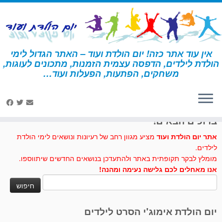
לג
תוכן
אין עוד אתר כזה! יום הולדת ועוד – האתר הגדול לימי
הולדת לילדים, הדפסה עצמית הזמנות, מתכונים לעוגות,
דף הבית
»
יצירה
»
חרב אבירים
משחקים, הפתעות, הפעלות ועוד…
לחצו לנו לייק בפייסבוק
ברוכים הבאים!
אתר יום הולדת ועוד
מציע מגוון רחב של רעיונות ונושאים לימי הולדת
לילדים.
מומלץ לבקר תקופתית באתר ולהתעדכן בנושאים החדשים שיתווספו.
אנו מאחלים לכם גלישה נעימה ומהנה!
חיפוש:
יום הולדת אימוג'י הסרט לילדים