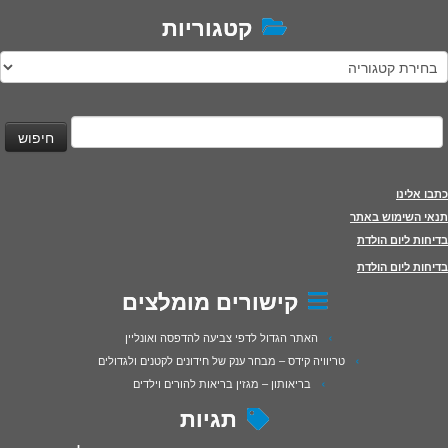
קטגוריות
טגוריות
יפוש:
כתבו אלינו
תנאי השימוש באתר
בדיחות ליום הולדת
בדיחות ליום הולדת
קישורים מומלצים
האתר הגדול לדפי צביעה להדפסה ואונליין
טריוויה קידס – מבחר ענק של חידונים לקטנים ולגדולים
בריאותון – מגזין בריאות להורים וילדים
תגיות