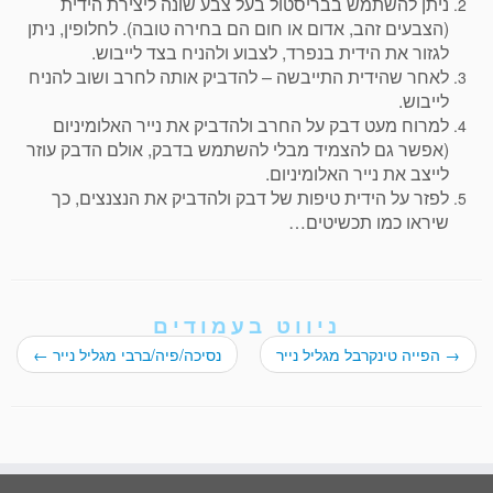
ניתן להשתמש בבריסטול בעל צבע שונה ליצירת הידית
(הצבעים זהב, אדום או חום הם בחירה טובה). לחלופין, ניתן
לגזור את הידית בנפרד, לצבוע ולהניח בצד לייבוש.
לאחר שהידית התייבשה – להדביק אותה לחרב ושוב להניח
לייבוש.
למרוח מעט דבק על החרב ולהדביק את נייר האלומיניום
(אפשר גם להצמיד מבלי להשתמש בדבק, אולם הדבק עוזר
לייצב את נייר האלומיניום.
לפזר על הידית טיפות של דבק ולהדביק את הנצנצים, כך
שיראו כמו תכשיטים…
ניווט בעמודים
→
הפייה טינקרבל מגליל נייר
נסיכה/פיה/ברבי מגליל נייר
←