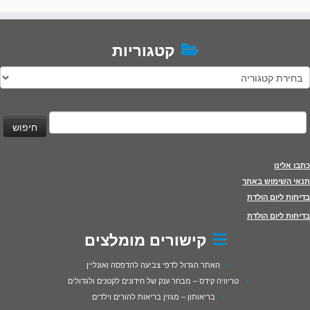
קטגוריות
טגוריות
יפוש:
כתבו אלינו
תנאי השימוש באתר
בדיחות ליום הולדת
בדיחות ליום הולדת
קישורים מומלצים
האתר הגדול לדפי צביעה להדפסה ואונליין
טריוויה קידס – מבחר ענק של חידונים לקטנים ולגדולים
בריאותון – מגזין בריאות להורים וילדים