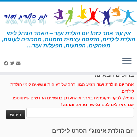
לג
תוכן
אין עוד אתר כזה! יום הולדת ועוד – האתר הגדול לימי
הולדת לילדים, הדפסה עצמית הזמנות, מתכונים לעוגות,
דף הבית
»
מתכונים לעוגות וכיבוד
»
טארט תותים של מלכת הלבבות
משחקים, הפתעות, הפעלות ועוד…
לחצו לנו לייק בפייסבוק
ברוכים הבאים!
אתר יום הולדת ועוד
מציע מגוון רחב של רעיונות ונושאים לימי הולדת
לילדים.
מומלץ לבקר תקופתית באתר ולהתעדכן בנושאים החדשים שיתווספו.
אנו מאחלים לכם גלישה נעימה ומהנה!
חיפוש:
יום הולדת אימוג'י הסרט לילדים