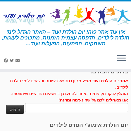
לג
תוכן
אין עוד אתר כזה! יום הולדת ועוד – האתר הגדול לימי
הולדת לילדים, הדפסה עצמית הזמנות, מתכונים לעוגות,
דף הבית
»
יום הולדת לפי נושא
»
יום הולדת אמנות ויצירה
משחקים, הפתעות, הפעלות ועוד…
לחצו לנו לייק בפייסבוק
ברוכים הבאים!
אתר יום הולדת ועוד
מציע מגוון רחב של רעיונות ונושאים לימי הולדת
לילדים.
מומלץ לבקר תקופתית באתר ולהתעדכן בנושאים החדשים שיתווספו.
אנו מאחלים לכם גלישה נעימה ומהנה!
חיפוש:
יום הולדת אימוג'י הסרט לילדים