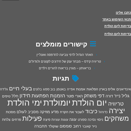
כתבו אלינו
תנאי השימוש באתר
בדיחות ליום הולדת
בדיחות ליום הולדת
קישורים מומלצים
האתר הגדול לדפי צביעה להדפסה ואונליין
טריוויה קידס – מבחר ענק של חידונים לקטנים ולגדולים
בריאותון – מגזין בריאות להורים וילדים
תגיות
בעלי חיים
אינדיאנים
אליס בארץ הפלאות
אמנות
אפייה
באטמן
בוב ספוג
בלונים
גלידה
חידון
הפתעות
דפי משחק
הזמנות
גליל נייר
דורה
הארי פוטר
חלל
טיפים
יום הולדת
יומולדת
ימי הולדת
טריוויה
יצירה
כיבוד
מדע
מוזיקה
מסביב לעולם
מסכות
לשבור את הקרח
כדורגל
פעילות
משחקים
עוגה
פיצה
פרחים
צלחת
ניסוי
נסיכה
ספורט
עוגות
עוגיות
רחוב סומסום
תחבורה
נייר
שוקולד
קאובוי