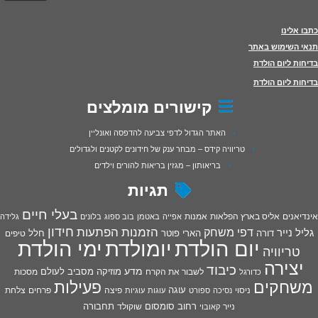
כתבו אלינו
תנאי השימוש באתר
בדיחות ליום הולדת
בדיחות ליום הולדת
קישורים מומלצים
האתר הגדול לדפי צביעה להדפסה ואונליין
טריוויה קידס – מבחר ענק של חידונים לקטנים ולגדולים
בריאותון – מגזין בריאות להורים וילדים
תגיות
בעלי חיים
אינדיאנים
אליס בארץ הפלאות
אמנות
אפייה
באטמן
בוב ספוג
בלונים
גלידה
חידון
הפתעות
דפי משחק
הזמנות
גליל נייר
דורה
הארי פוטר
חלל
טיפים
יום הולדת
יומולדת
ימי הולדת
טריוויה
יצירה
כיבוד
מדע
מוזיקה
מסביב לעולם
מסכות
לשבור את הקרח
כדורגל
פעילות
משחקים
עוגה
פיצה
פרחים
צלחת
ניסוי
נסיכה
ספורט
עוגות
עוגיות
רחוב סומסום
תחבורה
נייר
שוקולד
קאובוי