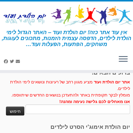
לג
תוכן
אין עוד אתר כזה! יום הולדת ועוד – האתר הגדול לימי
הולדת לילדים, הדפסה עצמית הזמנות, מתכונים לעוגות,
דף הבית
»
יום הולדת לפי נושא
»
מסיבת רוק
משחקים, הפתעות, הפעלות ועוד…
לחצו לנו לייק בפייסבוק
ברוכים הבאים!
אתר יום הולדת ועוד
מציע מגוון רחב של רעיונות ונושאים לימי הולדת
לילדים.
מומלץ לבקר תקופתית באתר ולהתעדכן בנושאים החדשים שיתווספו.
אנו מאחלים לכם גלישה נעימה ומהנה!
חיפוש:
יום הולדת אימוג'י הסרט לילדים