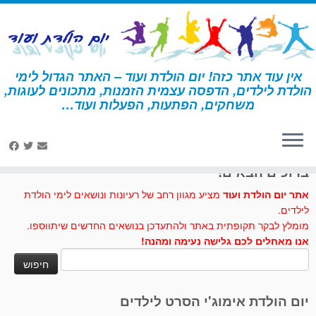
לג
תוכן
אין עוד אתר כזה! יום הולדת ועוד – האתר הגדול לימי
הולדת לילדים, הדפסה עצמית הזמנות, מתכונים לעוגות,
דף הבית
»
יום הולדת לפי נושא
»
מסיבת תה
משחקים, הפתעות, הפעלות ועוד…
לחצו לנו לייק בפייסבוק
ברוכים הבאים!
אתר יום הולדת ועוד
מציע מגוון רחב של רעיונות ונושאים לימי הולדת
לילדים.
מומלץ לבקר תקופתית באתר ולהתעדכן בנושאים החדשים שיתווספו.
אנו מאחלים לכם גלישה נעימה ומהנה!
חיפוש:
יום הולדת אימוג'י הסרט לילדים