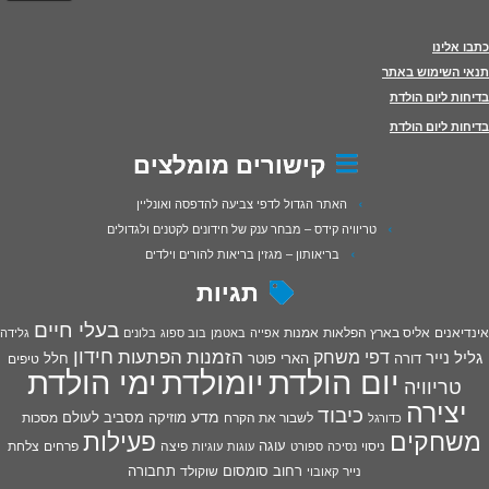
כתבו אלינו
תנאי השימוש באתר
בדיחות ליום הולדת
בדיחות ליום הולדת
קישורים מומלצים
האתר הגדול לדפי צביעה להדפסה ואונליין
טריוויה קידס – מבחר ענק של חידונים לקטנים ולגדולים
בריאותון – מגזין בריאות להורים וילדים
תגיות
בעלי חיים
אינדיאנים
אליס בארץ הפלאות
אמנות
אפייה
באטמן
בוב ספוג
בלונים
גלידה
חידון
הפתעות
דפי משחק
הזמנות
גליל נייר
דורה
הארי פוטר
חלל
טיפים
יום הולדת
יומולדת
ימי הולדת
טריוויה
יצירה
כיבוד
מדע
מוזיקה
מסביב לעולם
מסכות
לשבור את הקרח
כדורגל
פעילות
משחקים
עוגה
פיצה
פרחים
צלחת
ניסוי
נסיכה
ספורט
עוגות
עוגיות
רחוב סומסום
תחבורה
נייר
שוקולד
קאובוי