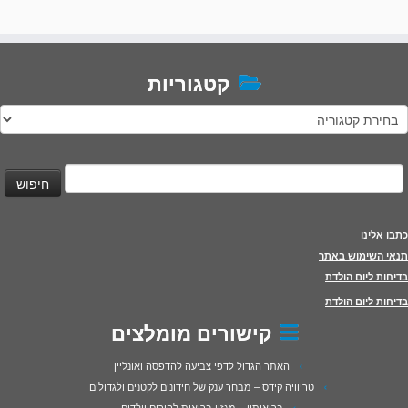
קטגוריות
טגוריות
יפוש:
כתבו אלינו
תנאי השימוש באתר
בדיחות ליום הולדת
בדיחות ליום הולדת
קישורים מומלצים
האתר הגדול לדפי צביעה להדפסה ואונליין
טריוויה קידס – מבחר ענק של חידונים לקטנים ולגדולים
בריאותון – מגזין בריאות להורים וילדים