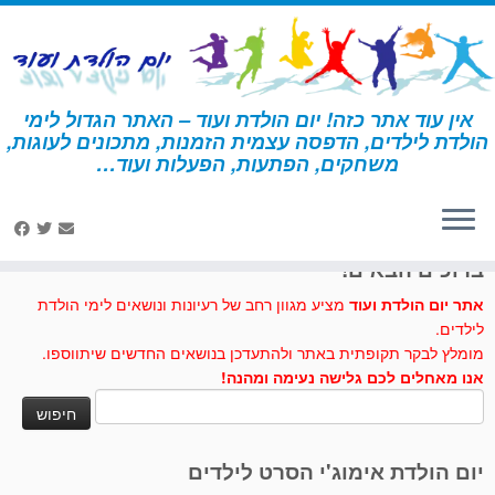
לג
תוכן
אין עוד אתר כזה! יום הולדת ועוד – האתר הגדול לימי
הולדת לילדים, הדפסה עצמית הזמנות, מתכונים לעוגות,
דף הבית
»
יצירה
»
יונת השלום
משחקים, הפתעות, הפעלות ועוד…
לחצו לנו לייק בפייסבוק
ברוכים הבאים!
אתר יום הולדת ועוד
מציע מגוון רחב של רעיונות ונושאים לימי הולדת
לילדים.
מומלץ לבקר תקופתית באתר ולהתעדכן בנושאים החדשים שיתווספו.
אנו מאחלים לכם גלישה נעימה ומהנה!
חיפוש:
יום הולדת אימוג'י הסרט לילדים