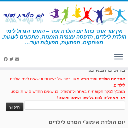
לג
תוכן
אין עוד אתר כזה! יום הולדת ועוד – האתר הגדול לימי
הולדת לילדים, הדפסה עצמית הזמנות, מתכונים לעוגות,
דף הבית
»
יצירה
»
ילדה אסקימואית מגליל נייר
משחקים, הפתעות, הפעלות ועוד…
לחצו לנו לייק בפייסבוק
ברוכים הבאים!
אתר יום הולדת ועוד
מציע מגוון רחב של רעיונות ונושאים לימי הולדת
לילדים.
מומלץ לבקר תקופתית באתר ולהתעדכן בנושאים החדשים שיתווספו.
אנו מאחלים לכם גלישה נעימה ומהנה!
חיפוש:
יום הולדת אימוג'י הסרט לילדים