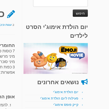
חיפוש:
כד
יום הולדת אימוג'י הסרט
ב
עוגות וכיב
לילדים
החומרי
7 כוסות פופקורן מוכן (רגיל)
מיני מרשמלו (כ
מיני סוכריות
3 כפות חמאה
אפשרות: 
נושאים אחרונים
יום הולדת אימוג'י
אופן הה
פעילות ליום הולדת אימוג'י
להמיס 3 כפות חמאה ומרשמלו במחבת גדולה על אש בינונית. לבחוש את התערוב
קייק פופס אימוג'י