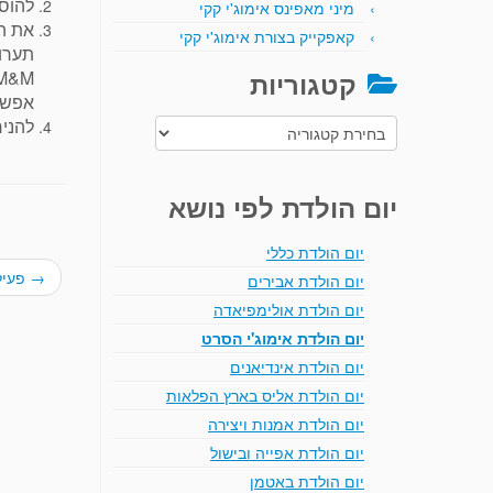
להוסי
מיני מאפינס אימוג'י קקי
את ה
קאפקייק בצורת אימוג'י קקי
תערוב
M&M. ייתכן שיהיה צורך ללחוץ את הסוכריות לכדור כדי 
קטגוריות
אפשרו
להני
קטגוריות
יום הולדת לפי נושא
יום הולדת כללי
→
פעיל
יום הולדת אבירים
יום הולדת אולימפיאדה
יום הולדת אימוג'י הסרט
יום הולדת אינדיאנים
יום הולדת אליס בארץ הפלאות
יום הולדת אמנות ויצירה
יום הולדת אפייה ובישול
יום הולדת באטמן