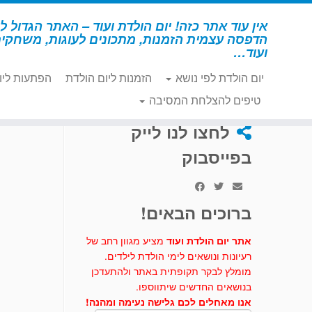
לג
תוכן
אין עוד אתר כזה! יום הולדת ועוד – האתר הגדול לי
הדפסה עצמית הזמנות, מתכונים לעוגות, משחקי
ועוד…
יום הולדת לפי נושא
הזמנות ליום הולדת
הפתעות ליו
דף הבית
»
יום הולדת כללי
»
עוגות וכיבוד - כללי
»
כדורי פופק
טיפים להצלחת המסיבה
לחצו לנו לייק
בפייסבוק
ברוכים הבאים!
אתר יום הולדת ועוד
מציע מגוון רחב של
רעיונות ונושאים לימי הולדת לילדים.
מומלץ לבקר תקופתית באתר ולהתעדכן
בנושאים החדשים שיתווספו.
אנו מאחלים לכם גלישה נעימה ומהנה!