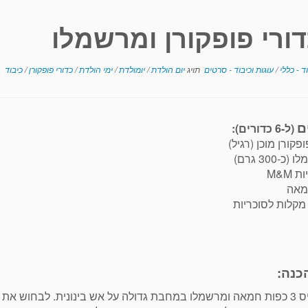
ורי פופקורן ומרשמלו
וד - כללי
/
עוגות וכיבוד - סרטים
תויג
יום הולדת
/
יומולדת
/
ימי הולדת
/
כדורי פופקורן
/
כיבוד
ם
(ל-6 כדורים):
-300 גרם)
 M&M
מקלות לסוכריות
כנה:
ת עד שתתקבל תערובת חלקה. להוריד מהאש.