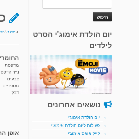
חיפוש:
כ
יום הולדת אימוג'י הסרט
ב
יצירה
/
יצי
לילדים
החומרי
מדפסת
נייר הדפס
צבעים
מספריים
דבק
נושאים אחרונים
יום הולדת אימוג'י
פעילות ליום הולדת אימוג'י
אופן הה
קייק פופס אימוג'י