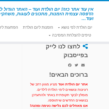
לג
תוכן
אין עוד אתר כזה! יום הולדת ועוד – האתר הגדול לי
הדפסה עצמית הזמנות, מתכונים לעוגות, משחקי
ועוד…
יום הולדת לפי נושא
הזמנות ליום הולדת
הפתעות ליו
דף הבית
»
יצירה
»
כיס הכוכבים של דורה
טיפים להצלחת המסיבה
לחצו לנו לייק
בפייסבוק
ברוכים הבאים!
אתר יום הולדת ועוד
מציע מגוון רחב של
רעיונות ונושאים לימי הולדת לילדים.
מומלץ לבקר תקופתית באתר ולהתעדכן
בנושאים החדשים שיתווספו.
אנו מאחלים לכם גלישה נעימה ומהנה!