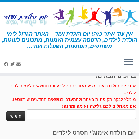
לג
תוכן
אין עוד אתר כזה! יום הולדת ועוד – האתר הגדול לימי
הולדת לילדים, הדפסה עצמית הזמנות, מתכונים לעוגות,
דף הבית
»
החיים הסודיים של חיות המחמד
»
כלב – כף רגל
משחקים, הפתעות, הפעלות ועוד…
לחצו לנו לייק בפייסבוק
ברוכים הבאים!
אתר יום הולדת ועוד
מציע מגוון רחב של רעיונות ונושאים לימי הולדת
לילדים.
מומלץ לבקר תקופתית באתר ולהתעדכן בנושאים החדשים שיתווספו.
אנו מאחלים לכם גלישה נעימה ומהנה!
חיפוש:
יום הולדת אימוג'י הסרט לילדים