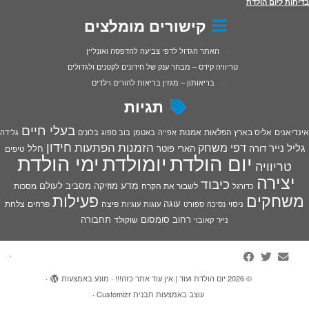
בדיחות ליום הולדת
קישורים מומלצים
האתר הגדול לדפי צביעה להדפסה ואונליין
טריוויה קידס – מבחר ענק של חידונים לקטנים ולגדולים
בריאותון – מגזין בריאות להורים וילדים
תגיות
בעלי חיים
אינדיאנים
אליס בארץ הפלאות
אמנות
אפייה
באטמן
בוב ספוג
בלונים
גלידה
חידון
הפתעות
דפי משחק
הזמנות
גליל נייר
דורה
הארי פוטר
חלל
טיפים
יום הולדת
יומולדת
ימי הולדת
טריוויה
יצירה
כיבוד
מדע
מוזיקה
מסביב לעולם
מסכות
לשבור את הקרח
כדורגל
פעילות
משחקים
עוגה
פיצה
פרחים
צלחת
ניסוי
נסיכה
ספורט
עוגות
עוגיות
רחוב סומסום
תחבורה
נייר
שוקולד
קאובוי
·
© 2026
יום הולדת ועוד | אין עוד אתר כזה!!!
·
מונע באמצעות
·
עוצב באמצעות
תבנית Customizr
·