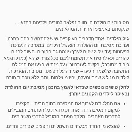
מסיבות יום הולדת הן חוויה נפלאה להורים וילדיהם בתנאי…
שנקטתם באמצעי הזהירות המתאימים.
גיל הילדים
אחד הדברים העיקריים שיש להתחשב בהם בתכנון
ועריכת מסיבת יום ההולדת, הוא גיל הילדים. במסיבה הנערכת
לפעוטות (עד גיל 3 שנים לערך) יוזמנו גם ההורים. חשוב להניח
להורים ולא להסית את תשומת ליבם בכל צורה שהיא (כמו לדוגמא
כיבוד מסורבל, בקשה לעזרה וכו') על מנת שיבצעו את המטלה
החשובה שלשמה הגיעו – שמירה על הפעוט. מסיבות הנערכות
לילדים מגיל 3 שנים ומעלה, יהיו מוצלחות יותר, ללא נוכחות הורה.
להלן טיפים נוספים שכדאי לאמץ בתכנון מסיבת יום ההולדת
(בעיקר לילדים הקטנים יותר):
אם החלטתם לערוך את המסיבה בתוך הבית – הקציבו
למקום המסיבה חדר אחד וסגרו את כל הפתחים המובילים
לחדרים האחרים, מלבד הפתח המוביל לחדרי השירותים.
להוציא מן החדר מכשירים חשמליים וחפצים שבירים וחדים.