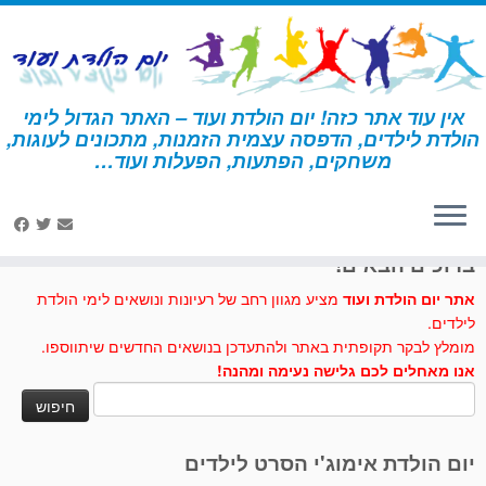
לג
תוכן
אין עוד אתר כזה! יום הולדת ועוד – האתר הגדול לימי
הולדת לילדים, הדפסה עצמית הזמנות, מתכונים לעוגות,
דף הבית
»
טיפים להצלחת המסיבה
»
כללי בטיחות במסיבה
משחקים, הפתעות, הפעלות ועוד…
לחצו לנו לייק בפייסבוק
ברוכים הבאים!
אתר יום הולדת ועוד
מציע מגוון רחב של רעיונות ונושאים לימי הולדת
לילדים.
מומלץ לבקר תקופתית באתר ולהתעדכן בנושאים החדשים שיתווספו.
אנו מאחלים לכם גלישה נעימה ומהנה!
חיפוש:
יום הולדת אימוג'י הסרט לילדים