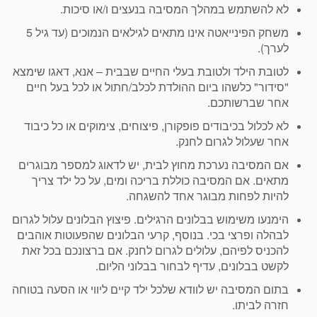
לא להשתמש במהלך המסיבה בנעצים ו/או סיכות.
משחק הפינייאטה אינו מתאים לגילאים הנמוכים (עד גיל 5
לערך).
לטובת הילד ולטובת בעלי החיים שבבית – אנא, דאגו שימצא
"סידור" כלשהו ביום ההולדת לכלב/חתול או לכל בעל חיים
אחר שברשותכם.
לא לכלול בכיבודים פופקורן, פיצוחים, צימוקים או כל כיבוד
אחר שעלול לגרום לחנק.
אם המסיבה נערכת מחוץ לבית, יש לדאוג למספר מבוגרים
מתאים. אם המסיבה כוללת בריכה ומים, על כל ילד צריך
להיות לפחות מבוגר אחד להשגחה.
הימנעו משימוש בבלונים הרגילים. פיצוץ הבלונים עלול לגרום
לבהלה ופרצי בכי. בנוסף, קרעי הבלונים שהפעוטות אוהבים
להכניס לפיהם, עלולים לגרום לחנק. אם ברצונכם בכל זאת
לקשט בבלונים, עדיף לבחור בבלוני הליום.
בתום המסיבה יש לוודא שלכל ילד קיים ליווי או הסעה בטוחה
חזרה לביתו.