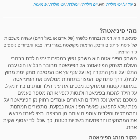
ב
עוד על ימי הולדת
תויג
יום הולדת
/
יומולדת
/
ימי הולדת
/
פיניאטה
מהי פיניאטה?
פיניאטה היא דמות נבחרת כלשהי (של אדם או בעל חיים) עשויה משכבות
של עיסת עיתונים ודבק. הדמות מקושטת בגזרי נייר, צבע ואביזרים נוספים
כיד הדמיון.
משחק הפינייאטה הוא משחק נפוץ במסיבות ימי הולדת ברחבי
העולם.משחק הפיניאטה: אל הפיניאטה מחובר חבל או חוט עבה
התלוי על וו מן התקרה (או על ענף עץ אם המסיבה מתקיימת מחוץ
לבית). דרך פתח קטן המצוי בתחתית ממלאים את הפינייאטה
במתנות קטנות וממתקים. מכסים את עיני הילד ונותנים בידיו מקל.
על הילד להכות בפיניאטה ולנסות לנפץ אותה מספר פעמים
מוסכם מראש (כל הילדים האחרים עומדים רחוק מן הפינייאטה על
מנת שלא להפגע). כאשר הפיניאטה נבקעת, מתפזרים המתנות
והממתקים והילדים אוספים אותם מן הרצפה. רצוי לארוז מראש
את הממתקים וההפתעות בשקיות קטנות, כך שכל ילד יאסוף שקית
אחת.
מקור מנהג הפיניאטה