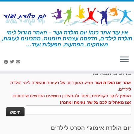
לג
תוכן
אין עוד אתר כזה! יום הולדת ועוד – האתר הגדול לימי
הולדת לילדים, הדפסה עצמית הזמנות, מתכונים לעוגות,
דף הבית
»
עוד על ימי הולדת
»
מהי פיניאטה?
משחקים, הפתעות, הפעלות ועוד…
לחצו לנו לייק בפייסבוק
ברוכים הבאים!
אתר יום הולדת ועוד
מציע מגוון רחב של רעיונות ונושאים לימי הולדת
לילדים.
מומלץ לבקר תקופתית באתר ולהתעדכן בנושאים החדשים שיתווספו.
אנו מאחלים לכם גלישה נעימה ומהנה!
חיפוש:
יום הולדת אימוג'י הסרט לילדים