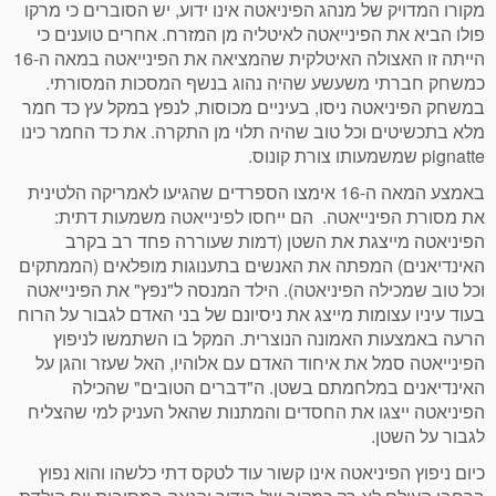
מקורו המדויק של מנהג הפיניאטה אינו ידוע, יש הסוברים כי מרקו
פולו הביא את הפינייאטה לאיטליה מן המזרח. אחרים טוענים כי
הייתה זו האצולה האיטלקית שהמציאה את הפינייאטה במאה ה-16
כמשחק חברתי משעשע שהיה נהוג בנשף המסכות המסורתי.
במשחק הפיניאטה ניסו, בעיניים מכוסות, לנפץ במקל עץ כד חמר
מלא בתכשיטים וכל טוב שהיה תלוי מן התקרה. את כד החמר כינו
pignatte שמשמעותו צורת קונוס.
באמצע המאה ה-16 אימצו הספרדים שהגיעו לאמריקה הלטינית
את מסורת הפינייאטה. הם ייחסו לפינייאטה משמעות דתית:
הפיניאטה מייצגת את השטן (דמות שעוררה פחד רב בקרב
האינדיאנים) המפתה את האנשים בתענוגות מופלאים (הממתקים
וכל טוב שמכילה הפיניאטה). הילד המנסה ל"נפץ" את הפינייאטה
בעוד עיניו עצומות מייצג את ניסיונם של בני האדם לגבור על הרוח
הרעה באמצעות האמונה הנוצרית. המקל בו השתמשו לניפוץ
הפינייאטה סמל את איחוד האדם עם אלוהיו, האל שעזר והגן על
האינדיאנים במלחמתם בשטן. ה"דברים הטובים" שהכילה
הפיניאטה ייצגו את החסדים והמתנות שהאל העניק למי שהצליח
לגבור על השטן.
כיום ניפוץ הפיניאטה אינו קשור עוד לטקס דתי כלשהו והוא נפוץ