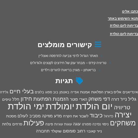
כתבו אלינו
תנאי השימוש באתר
בדיחות ליום הולדת
בדיחות ליום הולדת
קישורים מומלצים
האתר הגדול לדפי צביעה להדפסה ואונליין
טריוויה קידס – מבחר ענק של חידונים לקטנים ולגדולים
בריאותון – מגזין בריאות להורים וילדים
תגיות
בעלי חיים
אינדיאנים
אליס בארץ הפלאות
אמנות
אפייה
באטמן
בוב ספוג
בלונים
גלידה
חידון
הפתעות
דפי משחק
הזמנות
גליל נייר
דורה
הארי פוטר
חלל
טיפים
יום הולדת
יומולדת
ימי הולדת
טריוויה
יצירה
כיבוד
מדע
מוזיקה
מסביב לעולם
מסכות
לשבור את הקרח
כדורגל
פעילות
משחקים
עוגה
פיצה
פרחים
צלחת
ניסוי
נסיכה
ספורט
עוגות
עוגיות
רחוב סומסום
תחבורה
נייר
שוקולד
קאובוי