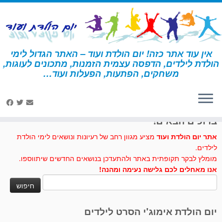
לג
תוכן
אין עוד אתר כזה! יום הולדת ועוד – האתר הגדול לימי
הולדת לילדים, הדפסה עצמית הזמנות, מתכונים לעוגות,
דף הבית
»
בוב הבנאי
»
הזמנות בוב הבנאי
משחקים, הפתעות, הפעלות ועוד…
לחצו לנו לייק בפייסבוק
ברוכים הבאים!
אתר יום הולדת ועוד
מציע מגוון רחב של רעיונות ונושאים לימי הולדת
לילדים.
מומלץ לבקר תקופתית באתר ולהתעדכן בנושאים החדשים שיתווספו.
אנו מאחלים לכם גלישה נעימה ומהנה!
חיפוש:
יום הולדת אימוג'י הסרט לילדים