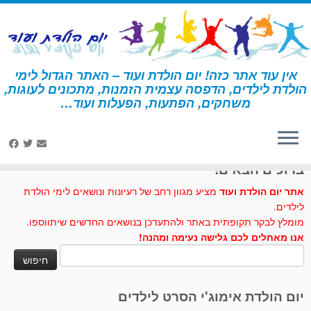
לג
תוכן
אין עוד אתר כזה! יום הולדת ועוד – האתר הגדול לימי
הולדת לילדים, הדפסה עצמית הזמנות, מתכונים לעוגות,
דף הבית
»
יצירה
»
מסכת באטמן
משחקים, הפתעות, הפעלות ועוד…
לחצו לנו לייק בפייסבוק
ברוכים הבאים!
אתר יום הולדת ועוד
מציע מגוון רחב של רעיונות ונושאים לימי הולדת
לילדים.
מומלץ לבקר תקופתית באתר ולהתעדכן בנושאים החדשים שיתווספו.
אנו מאחלים לכם גלישה נעימה ומהנה!
חיפוש:
יום הולדת אימוג'י הסרט לילדים