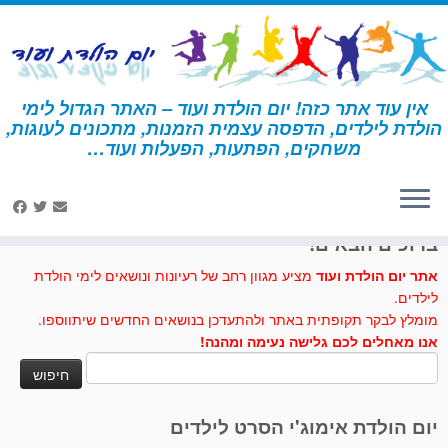
לג
תוכן
אין עוד אתר כזה! יום הולדת ועוד – האתר הגדול לימי
הולדת לילדים, הדפסה עצמית הזמנות, מתכונים לעוגות,
דף הבית
»
יצירה
»
מסכת פיל
משחקים, הפתעות, הפעלות ועוד…
לחצו לנו לייק בפייסבוק
ברוכים הבאים!
אתר יום הולדת ועוד
מציע מגוון רחב של רעיונות ונושאים לימי הולדת
לילדים.
מומלץ לבקר תקופתית באתר ולהתעדכן בנושאים החדשים שיתווספו.
אנו מאחלים לכם גלישה נעימה ומהנה!
חיפוש:
יום הולדת אימוג'י הסרט לילדים