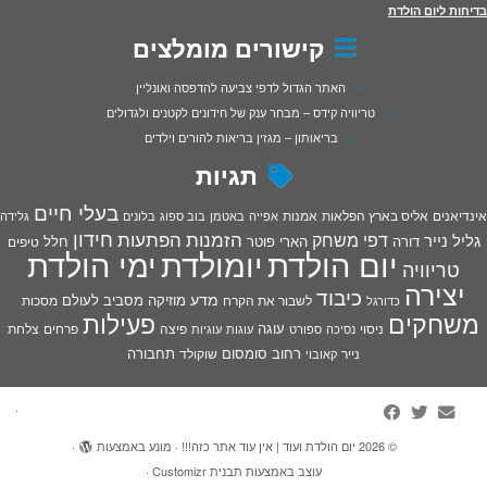
בדיחות ליום הולדת
קישורים מומלצים
האתר הגדול לדפי צביעה להדפסה ואונליין
טריוויה קידס – מבחר ענק של חידונים לקטנים ולגדולים
בריאותון – מגזין בריאות להורים וילדים
תגיות
בעלי חיים
אינדיאנים
אליס בארץ הפלאות
אמנות
אפייה
באטמן
בוב ספוג
בלונים
גלידה
חידון
הפתעות
דפי משחק
הזמנות
גליל נייר
דורה
הארי פוטר
חלל
טיפים
יום הולדת
יומולדת
ימי הולדת
טריוויה
יצירה
כיבוד
מדע
מוזיקה
מסביב לעולם
מסכות
לשבור את הקרח
כדורגל
פעילות
משחקים
עוגה
פיצה
פרחים
צלחת
ניסוי
נסיכה
ספורט
עוגות
עוגיות
רחוב סומסום
תחבורה
נייר
שוקולד
קאובוי
·
© 2026
יום הולדת ועוד | אין עוד אתר כזה!!!
·
מונע באמצעות
·
עוצב באמצעות
תבנית Customizr
·