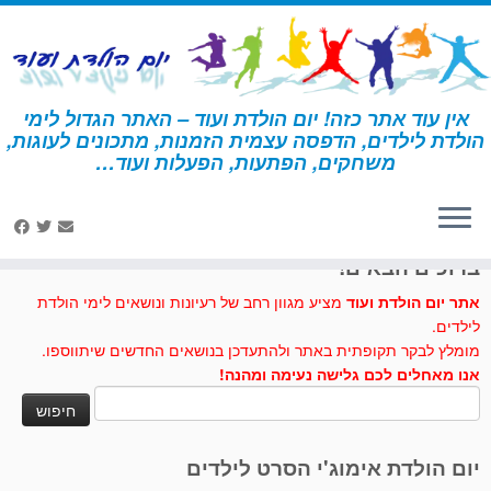
לג
תוכן
אין עוד אתר כזה! יום הולדת ועוד – האתר הגדול לימי
הולדת לילדים, הדפסה עצמית הזמנות, מתכונים לעוגות,
דף הבית
»
דורה
»
פעילויות ומשחקים – דורה
»
מצאו את דורה וחבריה
משחקים, הפתעות, הפעלות ועוד…
לחצו לנו לייק בפייסבוק
ברוכים הבאים!
אתר יום הולדת ועוד
מציע מגוון רחב של רעיונות ונושאים לימי הולדת
לילדים.
מומלץ לבקר תקופתית באתר ולהתעדכן בנושאים החדשים שיתווספו.
אנו מאחלים לכם גלישה נעימה ומהנה!
חיפוש:
יום הולדת אימוג'י הסרט לילדים