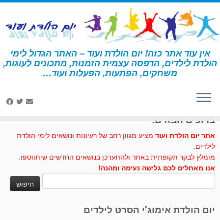
לג
תוכן
אין עוד אתר כזה! יום הולדת ועוד – האתר הגדול לימי
הולדת לילדים, הדפסה עצמית הזמנות, מתכונים לעוגות,
דף הבית
»
יצירה
»
סידור פרחים בספל
משחקים, הפתעות, הפעלות ועוד…
לחצו לנו לייק בפייסבוק
ברוכים הבאים!
אתר יום הולדת ועוד
מציע מגוון רחב של רעיונות ונושאים לימי הולדת
לילדים.
מומלץ לבקר תקופתית באתר ולהתעדכן בנושאים החדשים שיתווספו.
אנו מאחלים לכם גלישה נעימה ומהנה!
חיפוש:
יום הולדת אימוג'י הסרט לילדים