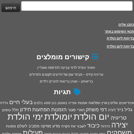
יפוש:
כתבו אלינו
תנאי השימוש באתר
בדיחות ליום הולדת
בדיחות ליום הולדת
קישורים מומלצים
האתר הגדול לדפי צביעה להדפסה ואונליין
טריוויה קידס – מבחר ענק של חידונים לקטנים ולגדולים
בריאותון – מגזין בריאות להורים וילדים
תגיות
בעלי חיים
אינדיאנים
אליס בארץ הפלאות
אמנות
אפייה
באטמן
בוב ספוג
בלונים
גלידה
חידון
הפתעות
דפי משחק
הזמנות
גליל נייר
דורה
הארי פוטר
חלל
טיפים
יום הולדת
יומולדת
ימי הולדת
טריוויה
יצירה
כיבוד
מדע
מוזיקה
מסביב לעולם
מסכות
לשבור את הקרח
כדורגל
פעילות
משחקים
עוגה
פיצה
פרחים
צלחת
ניסוי
נסיכה
ספורט
עוגות
עוגיות