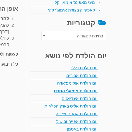
מיני מאפינס אימוג'י קקי
אופן הה
קאפקייק בצורת אימוג'י קקי
להרכ
קטגוריות
להניח
(דרך 
קטגוריות
לחלק
קרמל-
יום הולדת לפי נושא
לצפות ול
כל ריבוע בת
יום הולדת כללי
יום הולדת אבירים
יום הולדת אולימפיאדה
יום הולדת אימוג'י הסרט
יום הולדת אינדיאנים
יום הולדת אליס בארץ הפלאות
יום הולדת אמנות ויצירה
יום הולדת אפייה ובישול
יום הולדת באטמן