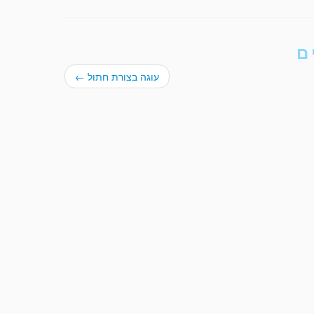
ם
עוגה בצורת חתול
←