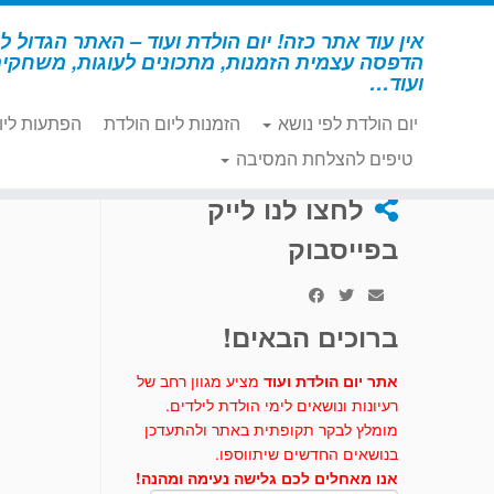
לג
תוכן
אין עוד אתר כזה! יום הולדת ועוד – האתר הגדול לי
הדפסה עצמית הזמנות, מתכונים לעוגות, משחקי
ועוד…
יום הולדת לפי נושא
הזמנות ליום הולדת
הפתעות ליו
דף הבית
»
מתכונים לעוגות וכיבוד
»
עוגה בצורת אריה
טיפים להצלחת המסיבה
לחצו לנו לייק
בפייסבוק
ברוכים הבאים!
אתר יום הולדת ועוד
מציע מגוון רחב של
רעיונות ונושאים לימי הולדת לילדים.
מומלץ לבקר תקופתית באתר ולהתעדכן
בנושאים החדשים שיתווספו.
אנו מאחלים לכם גלישה נעימה ומהנה!