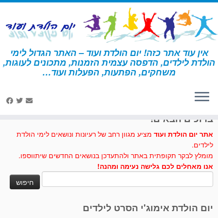
לג
תוכן
אין עוד אתר כזה! יום הולדת ועוד – האתר הגדול לימי
הולדת לילדים, הדפסה עצמית הזמנות, מתכונים לעוגות,
דף הבית
»
מתכונים לעוגות וכיבוד
»
עוגיות בננה
משחקים, הפתעות, הפעלות ועוד…
לחצו לנו לייק בפייסבוק
ברוכים הבאים!
אתר יום הולדת ועוד
מציע מגוון רחב של רעיונות ונושאים לימי הולדת
לילדים.
מומלץ לבקר תקופתית באתר ולהתעדכן בנושאים החדשים שיתווספו.
אנו מאחלים לכם גלישה נעימה ומהנה!
חיפוש:
יום הולדת אימוג'י הסרט לילדים