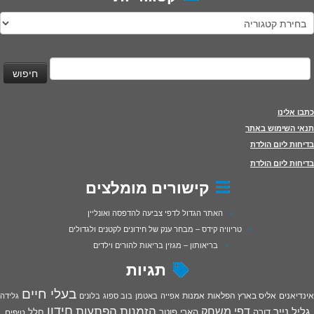
טגוריות
יפוש:
כתבו אלינו
תנאי השימוש באתר
בדיחות ליום הולדת
בדיחות ליום הולדת
קישורים מומלצים
האתר הגדול לדפי צביעה להדפסה ואונליין
טריוויה קידס – מבחר ענק של חידונים לקטנים ולגדולים
בריאותון – מגזין בריאות להורים וילדים
תגיות
בעלי חיים
אינדיאנים
אליס בארץ הפלאות
אמנות
אפייה
באטמן
בוב ספוג
בלונים
גלידה
חידון
הפתעות
דפי משחק
הזמנות
גליל נייר
דורה
הארי פוטר
חלל
טיפים