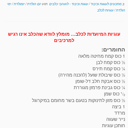
ב
מתכונים לעוגות וכיבוד
/
עוגות וכיבוד - לאוהבי כלבים
תויג
יום הולדת
/
יומולדת
/
ימי
הולדת
/
עוגיות לכלב
עוגיות המיועדות לכלב… מומלץ לוודא שהכלב אינו רגיש
למרכיבים
החומרים:
1 כוס קמח מחיטה מלאה
½ כוס קמח לבן
¼ כוס קמח תירס
½ כוס שיבולת שועל (להכנה מהירה)
½ כוס אבקת חלב דל-שומן
¼ כוס גבינת פרמזן מגוררת
כוס שמן
1
/
3
½ כוס מזון לתינוקות בטעם בשר מחומם במיקרוגל
1 ביצה
מרדד
נייר שעווה
חותכן עוגיות