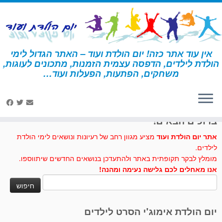
לג
תוכן
אין עוד אתר כזה! יום הולדת ועוד – האתר הגדול לימי
הולדת לילדים, הדפסה עצמית הזמנות, מתכונים לעוגות,
דף הבית
»
מתכונים לעוגות וכיבוד
»
עוגיות לכלב – תוצרת עצמית
משחקים, הפתעות, הפעלות ועוד…
לחצו לנו לייק בפייסבוק
ברוכים הבאים!
אתר יום הולדת ועוד
מציע מגוון רחב של רעיונות ונושאים לימי הולדת
לילדים.
מומלץ לבקר תקופתית באתר ולהתעדכן בנושאים החדשים שיתווספו.
אנו מאחלים לכם גלישה נעימה ומהנה!
חיפוש:
יום הולדת אימוג'י הסרט לילדים