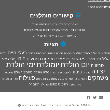
בדיחות ליום הולדת
בדיחות ליום הולדת
קישורים מומלצים
האתר הגדול לדפי צביעה להדפסה ואונליין
טריוויה קידס – מבחר ענק של חידונים לקטנים ולגדולים
בריאותון – מגזין בריאות להורים וילדים
תגיות
בעלי חיים
אינדיאנים
אליס בארץ הפלאות
אמנות
אפייה
באטמן
בוב ספוג
בלונים
גלידה
חידון
הפתעות
דפי משחק
הזמנות
גליל נייר
דורה
הארי פוטר
חלל
טיפים
יום הולדת
יומולדת
ימי הולדת
טריוויה
יצירה
כיבוד
מדע
מוזיקה
מסביב לעולם
מסכות
לשבור את הקרח
כדורגל
פעילות
משחקים
עוגה
פיצה
פרחים
צלחת
ניסוי
נסיכה
ספורט
עוגות
עוגיות
רחוב סומסום
תחבורה
נייר
שוקולד
קאובוי
·
© 2026
יום הולדת ועוד | אין עוד אתר כזה!!!
·
מונע באמצעות
·