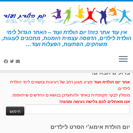
לג
תוכן
אין עוד אתר כזה! יום הולדת ועוד – האתר הגדול לימי
הולדת לילדים, הדפסה עצמית הזמנות, מתכונים לעוגות,
דף הבית
»
מתכונים לעוגות וכיבוד
»
עוגיות ספיידרמן
משחקים, הפתעות, הפעלות ועוד…
לחצו לנו לייק בפייסבוק
ברוכים הבאים!
אתר יום הולדת ועוד
מציע מגוון רחב של רעיונות ונושאים לימי הולדת
לילדים.
מומלץ לבקר תקופתית באתר ולהתעדכן בנושאים החדשים שיתווספו.
אנו מאחלים לכם גלישה נעימה ומהנה!
חיפוש:
יום הולדת אימוג'י הסרט לילדים