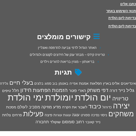
כתבו אלינו
תנאי השימוש באתר
בדיחות ליום הולדת
בדיחות ליום הולדת
קישורים מומלצים
האתר הגדול לדפי צביעה להדפסה ואונליין
טריוויה קידס – מבחר ענק של חידונים לקטנים ולגדולים
בריאותון – מגזין בריאות להורים וילדים
תגיות
בעלי חיים
אינדיאנים
אליס בארץ הפלאות
אמנות
אפייה
באטמן
בוב ספוג
בלונים
גלידה
חידון
הפתעות
דפי משחק
הזמנות
גליל נייר
דורה
הארי פוטר
חלל
טיפים
יום הולדת
יומולדת
ימי הולדת
טריוויה
יצירה
כיבוד
מדע
מוזיקה
מסביב לעולם
מסכות
לשבור את הקרח
כדורגל
פעילות
משחקים
עוגה
פיצה
פרחים
צלחת
ניסוי
נסיכה
ספורט
עוגות
עוגיות
רחוב סומסום
תחבורה
נייר
שוקולד
קאובוי