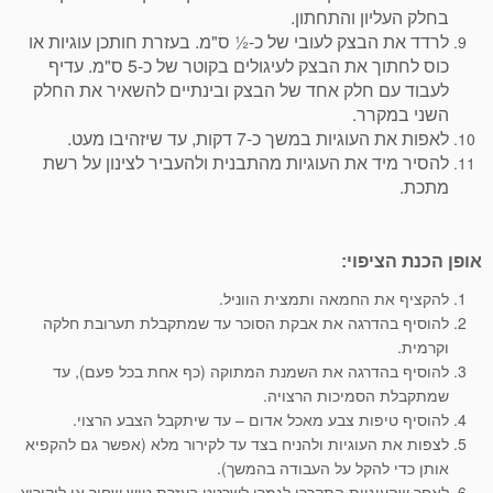
בחלק העליון והתחתון.
לרדד את הבצק לעובי של כ-½ ס"מ. בעזרת חותכן עוגיות או
כוס לחתוך את הבצק לעיגולים בקוטר של כ-5 ס"מ. עדיף
לעבוד עם חלק אחד של הבצק ובינתיים להשאיר את החלק
השני במקרר.
לאפות את העוגיות במשך כ-7 דקות, עד שיזהיבו מעט.
להסיר מיד את העוגיות מהתבנית ולהעביר לצינון על רשת
מתכת.
אופן הכנת הציפוי:
להקציף את החמאה ותמצית הווניל.
להוסיף בהדרגה את אבקת הסוכר עד שמתקבלת תערובת חלקה
וקרמית.
להוסיף בהדרגה את השמנת המתוקה (כף אחת בכל פעם), עד
שמתקבלת הסמיכות הרצויה.
להוסיף טיפות צבע מאכל אדום – עד שיתקבל הצבע הרצוי.
לצפות את העוגיות ולהניח בצד עד לקירור מלא (אפשר גם להקפיא
אותן כדי להקל על העבודה בהמשך).
לאחר שהעוגיות התקררו
לגמרי
לשרטט בעזרת טוש שחור או ליקוריץ