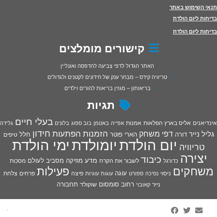
תנאי השימוש באתר
בדיחות ליום הולדת
בדיחות ליום הולדת
קישורים מומלצים
האתר הגדול לדפי צביעה להדפסה ואונליין
טריוויה קידס – מבחר ענק של חידונים לקטנים ולגדולים
בריאותון – מגזין בריאות להורים וילדים
תגיות
בעלי חיים
אינדיאנים
אליס בארץ הפלאות
אמנות
אפייה
באטמן
בוב ספוג
בלונים
גלידה
חידון
הפתעות
דפי משחק
הזמנות
גליל נייר
דורה
הארי פוטר
חלל
טיפים
יום הולדת
יומולדת
ימי הולדת
טריוויה
יצירה
כיבוד
מדע
מוזיקה
מסביב לעולם
מסכות
לשבור את הקרח
כדורגל
פעילות
משחקים
עוגה
פיצה
פרחים
צלחת
ניסוי
נסיכה
ספורט
עוגות
עוגיות
רחוב סומסום
תחבורה
נייר
שוקולד
קאובוי
·