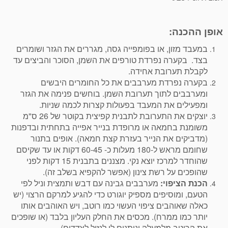
אופן ההכנה:
במעבד מזון, או בפומפייה גסה, מגררים את הגזר ושומרים
בצד. בקערה נפרדת טורפים את השמן, הסוכר והביצים עד
לקבלת תערובת אחידה.
בקערה נפרדת מערבבים את כל החומרים היבשים
ומערבבים לתוך תערובת השמן. בוחשים פנימה את הגזר
ומפעילים את המעבד בפעולות קצרות לכמה שניות.
יוצקים את התערובת לתבנית קפיצית בקוטר של 26 ס"מ
משומנת בחמאה או מרופדת בנייר אפייה בתחתית ובדפנות
(מדביקים את הנייר בעזרת קצת חמאה). אופים בתנור
שחומם מראש ל-180 מעלות כ- 60-45 דקות או עד שקיסם
שהוחדר למרכז יוצא נקי. מצננים בתבנית 15 דקות לפני
שהופכים על רשת צינון (אפשר להקפיא בשלב זה).
הכנת הציפוי:
מערבבים גבינה עם דבש ותמצית וניל לפי
הטעם, ומוסיפים מספיק יוגורט כדי להגיע למרקם הרצוי (יש
כאלה שאוהבים ציפוי העשוי כמו רוטב, ויש האוהבים אותו
יותר כמו ממרח). מכסים את החלק העליון בלבד (או שופכים
את הרוטב מלמעלה ונותנים לו לנזול לצדדים).