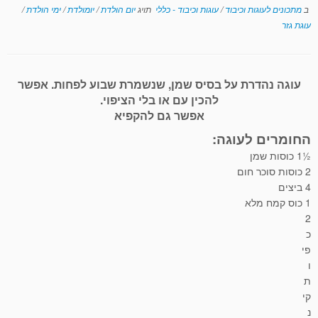
ב
מתכונים לעוגות וכיבוד
/
עוגות וכיבוד - כללי
תויג
יום הולדת
/
יומולדת
/
ימי הולדת
/
עוגת גזר
עוגה נהדרת על בסיס שמן, שנשמרת שבוע לפחות. אפשר
להכין עם או בלי הציפוי.
אפשר גם להקפיא
החומרים לעוגה:
½1 כוסות שמן
2 כוסות סוכר חום
4 ביצים
1 כוס קמח מלא
2
כ
פי
ו
ת
קי
נ