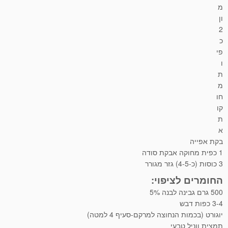
מ
ון
2
כ
פי
ו
ת
מ
חו
קו
ת
א
בקת אפייה
1 כפית מחוקה אבקת סודה
3 כוסות (כ-4-5) גזר מגורר
החומרים לציפוי:
500 גרם גבינה לבנה 5%
3-4 כפות דבש
יוגורט (בכמות הנחוצה למרקם-סעיף 4 למטה)
תמצית ווניל טבעי