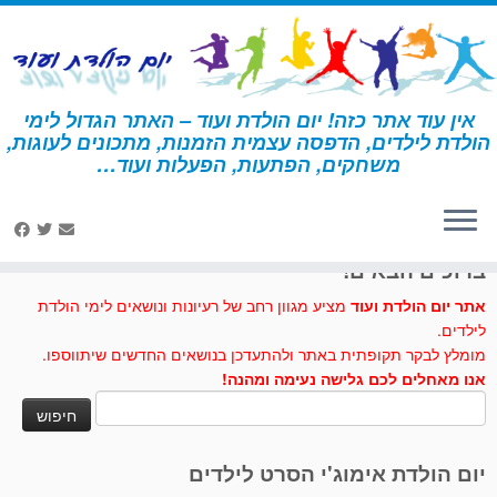
לג
תוכן
אין עוד אתר כזה! יום הולדת ועוד – האתר הגדול לימי
הולדת לילדים, הדפסה עצמית הזמנות, מתכונים לעוגות,
דף הבית
»
מתכונים לעוגות וכיבוד
»
עוגת גזר עשירה
משחקים, הפתעות, הפעלות ועוד…
לחצו לנו לייק בפייסבוק
ברוכים הבאים!
אתר יום הולדת ועוד
מציע מגוון רחב של רעיונות ונושאים לימי הולדת
לילדים.
מומלץ לבקר תקופתית באתר ולהתעדכן בנושאים החדשים שיתווספו.
אנו מאחלים לכם גלישה נעימה ומהנה!
חיפוש:
יום הולדת אימוג'י הסרט לילדים