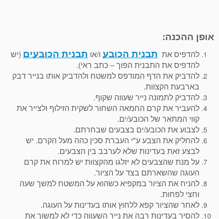
אופן ההכנה:
להדפיס את
ו/או
(יש
תבנית הכובע
תבנית הכובעים
להדפיס את התבנית הפוך – כתב ראי).
להדביק את הדף המודפס למשטח ולהדביק אותו בנייר דבק
בארבעת הקצוות.
להדביק לתמונה נייר שעווה שקוף.
להעביר את קרם החמאה השחור לשקית הזילוף ולצייר את
קווי המתאר של הכובע/ים.
לצבוע את הכובע/ים בצבעים שבחרתם.
להחליק את הצבע ע"י העברת סכין כהה מעל הקרם. יש
לבצע זאת בעדינות שלא לערבב בין הצבעים.
על מנת שהצבעים לא יזלגו מהקצוות יש למרוח את קרם
העוגה שהשארתם בצד על הציור.
להניח את הציור במקפיא כשהוא על המשטח למשך שעה
וחצי לפחות.
לאחר שהציור קפא ללחוץ אותו בעדינות על העוגה.
להסיר בעדינות רבה את נייר השעווה כדי לא למשוך את