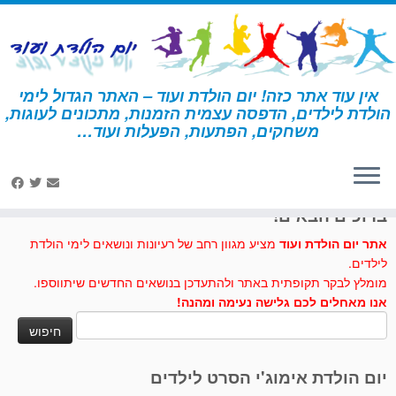
לג
תוכן
אין עוד אתר כזה! יום הולדת ועוד – האתר הגדול לימי
הולדת לילדים, הדפסה עצמית הזמנות, מתכונים לעוגות,
דף הבית
»
מתכונים לעוגות וכיבוד
»
עוגת כובע קאובוי קלה להכנה
משחקים, הפתעות, הפעלות ועוד…
לחצו לנו לייק בפייסבוק
ברוכים הבאים!
אתר יום הולדת ועוד
מציע מגוון רחב של רעיונות ונושאים לימי הולדת
לילדים.
מומלץ לבקר תקופתית באתר ולהתעדכן בנושאים החדשים שיתווספו.
אנו מאחלים לכם גלישה נעימה ומהנה!
חיפוש:
יום הולדת אימוג'י הסרט לילדים