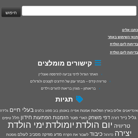
יפוש:
כתבו אלינו
תנאי השימוש באתר
בדיחות ליום הולדת
בדיחות ליום הולדת
קישורים מומלצים
האתר הגדול לדפי צביעה להדפסה ואונליין
טריוויה קידס – מבחר ענק של חידונים לקטנים ולגדולים
בריאותון – מגזין בריאות להורים וילדים
תגיות
בעלי חיים
אינדיאנים
אליס בארץ הפלאות
אמנות
אפייה
באטמן
בוב ספוג
בלונים
גלידה
חידון
הפתעות
דפי משחק
הזמנות
גליל נייר
דורה
הארי פוטר
חלל
טיפים
יום הולדת
יומולדת
ימי הולדת
טריוויה
יצירה
כיבוד
מדע
מוזיקה
מסביב לעולם
מסכות
לשבור את הקרח
כדורגל