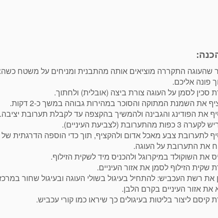
כנה:
 שהעוגה התקררה מוציאים אותה מהתבנית ומניחים על משטח כשהצ
 פונה אליכם.
 סכין לסמן על העוגה צורת ביצה (אובלית) ולחתוך.
ף את השמנת המתוקה והסוכר במהירות גבוהה במשך כ-2 דקות.
ף את הפודינג והגבינה ולהמשיך בהקצפה עד לקבלת תערובת יציבה.
 כפות מהתערובת (לצביעת העיניים).
ף לתערובת צבע מאכל אדום ולהקציף, תוך כדי הוספה הדרגתית של 
ח את התערובת על העוגה.
 את השוקולד במיקרוגל ולהכניס מיד לשקית הזילוף.
 שקית הזילוף לסמן את אזור העיניים.
את רשת העכביש: להתחיל בעיגול בשולי העוגה ובעיגול שחור במרכזה. להוסיף ע
את אזור העיניים בקרם הלבן.
 קיסם ליצור בליטות בעיגולים כך שיראו כמו קורי עכביש.