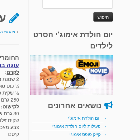
חיפוש:
עו
יום הולדת אימוג'י הסרט
ב
מתכונים לע
לילדים
החומרי
עוגה ב
לקרם
:
2 שמנת מתוקה
¼ כוס סוכ
½ שקית פו
250 גרם גבינה לבנה 9%, או גבינת שמנת
נושאים אחרונים
לקישוט
:
30 גרם שוקולד מריר
יום הולדת אימוג'י
שקית זילו
פעילות ליום הולדת אימוג'י
צבע מאכל
קיסם
קייק פופס אימוג'י