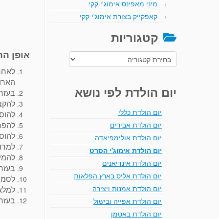
מיני מאפינס אימוג'י קקי
קאפקייק בצורת אימוג'י קקי
קטגוריות
אופן הה
קטגוריות
לאחר
הארוך
יום הולדת לפי נושא
בעזרת
להקצי
יום הולדת כללי
להוסי
להפריש לקערה 3
יום הולדת אבירים
להוסי
יום הולדת אולימפיאדה
למרו
יום הולדת אימוג'י הסרט
להמיס
יום הולדת אינדיאנים
בעזרת
יום הולדת אליס בארץ הפלאות
לסמן 
יום הולדת אמנות ויצירה
למלא 
בעזרת
יום הולדת אפייה ובישול
יום הולדת באטמן