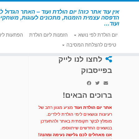
לג
תוכן
אין עוד אתר כזה! יום הולדת ועוד – האתר הגדול לי
הדפסה עצמית הזמנות, מתכונים לעוגות, משחקי
ועוד…
יום הולדת לפי נושא
הזמנות ליום הולדת
הפתעות ליו
דף הבית
»
מתכונים לעוגות וכיבוד
»
עוגת ספיידרמן
טיפים להצלחת המסיבה
לחצו לנו לייק
בפייסבוק
ברוכים הבאים!
אתר יום הולדת ועוד
מציע מגוון רחב של
רעיונות ונושאים לימי הולדת לילדים.
מומלץ לבקר תקופתית באתר ולהתעדכן
בנושאים החדשים שיתווספו.
אנו מאחלים לכם גלישה נעימה ומהנה!