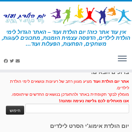
לג
תוכן
אין עוד אתר כזה! יום הולדת ועוד – האתר הגדול לימי
הולדת לילדים, הדפסה עצמית הזמנות, מתכונים לעוגות,
דף הבית
»
מתכונים לעוגות וכיבוד
»
עוגת קשת בענן
משחקים, הפתעות, הפעלות ועוד…
לחצו לנו לייק בפייסבוק
ברוכים הבאים!
אתר יום הולדת ועוד
מציע מגוון רחב של רעיונות ונושאים לימי הולדת
לילדים.
מומלץ לבקר תקופתית באתר ולהתעדכן בנושאים החדשים שיתווספו.
אנו מאחלים לכם גלישה נעימה ומהנה!
חיפוש:
יום הולדת אימוג'י הסרט לילדים