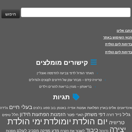
יפוש:
כתבו אלינו
תנאי השימוש באתר
בדיחות ליום הולדת
בדיחות ליום הולדת
קישורים מומלצים
האתר הגדול לדפי צביעה להדפסה ואונליין
טריוויה קידס – מבחר ענק של חידונים לקטנים ולגדולים
בריאותון – מגזין בריאות להורים וילדים
תגיות
בעלי חיים
אינדיאנים
אליס בארץ הפלאות
אמנות
אפייה
באטמן
בוב ספוג
בלונים
גלידה
חידון
הפתעות
דפי משחק
הזמנות
גליל נייר
דורה
הארי פוטר
חלל
טיפים
יום הולדת
יומולדת
ימי הולדת
טריוויה
יצירה
כיבוד
מדע
מוזיקה
מסביב לעולם
מסכות
לשבור את הקרח
כדורגל