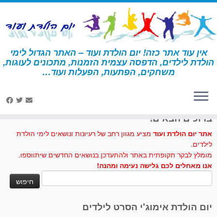
לג
תוכן
אין עוד אתר כזה! יום הולדת ועוד – האתר הגדול לימי
הולדת לילדים, הדפסה עצמית הזמנות, מתכונים לעוגות,
דף הבית
»
מתכונים לעוגות וכיבוד
»
עוגת תיבת האוצרות
משחקים, הפתעות, הפעלות ועוד…
לחצו לנו לייק בפייסבוק
ברוכים הבאים!
אתר יום הולדת ועוד
מציע מגוון רחב של רעיונות ונושאים לימי הולדת
לילדים.
מומלץ לבקר תקופתית באתר ולהתעדכן בנושאים החדשים שיתווספו.
אנו מאחלים לכם גלישה נעימה ומהנה!
חיפוש:
יום הולדת אימוג'י הסרט לילדים