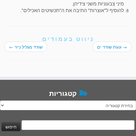
מיני צבעוניות משני צידיהן.
להוסיף ל"אוצרות" התיבה את ה"תכשיטים האכילים".
ניווט בעמודים
→
עוגת שודד ים
שודד מגליל נייר
←
קטגוריות
טגוריות
יפוש: