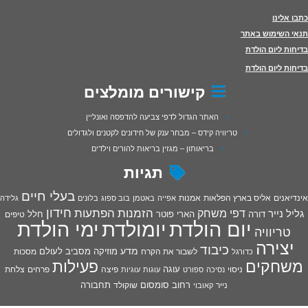
כתבו אלינו
תנאי השימוש באתר
בדיחות ליום הולדת
בדיחות ליום הולדת
קישורים מומלצים
האתר הגדול לדפי צביעה להדפסה ואונליין
טריוויה קידס – מבחר ענק של חידונים לקטנים ולגדולים
בריאותון – מגזין בריאות להורים וילדים
תגיות
בעלי חיים
אינדיאנים
אליס בארץ הפלאות
אמנות
אפייה
באטמן
בוב ספוג
בלונים
גלידה
חידון
הפתעות
דפי משחק
הזמנות
גליל נייר
דורה
הארי פוטר
חלל
טיפים
יום הולדת
יומולדת
ימי הולדת
טריוויה
יצירה
כיבוד
מדע
מוזיקה
מסביב לעולם
מסכות
לשבור את הקרח
כדורגל
פעילות
משחקים
עוגה
פיצה
פרחים
צלחת
ניסוי
נסיכה
ספורט
עוגות
עוגיות
רחוב סומסום
תחבורה
נייר
שוקולד
קאובוי