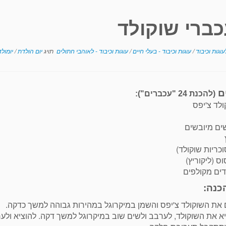
כברי שוקולד
וגות וכיבוד
/
עוגות וכיבוד - בעלי חיים
/
עוגות וכיבוד - לאוהבי חתולים
תויג
יום הולדת
/
יומול
ם
(להכנת 24 "עכברים")
:
כריות שוקולד)
ס (ליקוריץ)
ים מקולפים
כנה:
את השוקולד צ'יפס והשמן במיקרוגל במהירות גבוהה למשך כדקה.
א את השוקולד, לערבב ולשים שוב במיקרוגל למשך דקה. להוציא ולע