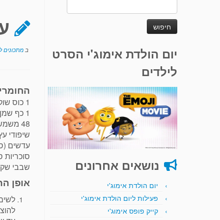
חיפוש:
ע
יום הולדת אימוג'י הסרט
ב
מתכונים לע
לילדים
החומרי
1 כוס שוקולד צ'יפס
1 כף שמן
48 משמשים מיובשים
שיפודי עץ
עדשים (סו
סוכריות סו
נושאים אחרונים
שבבי שקד
אופן הה
יום הולדת אימוג'י
פעילות ליום הולדת אימוג'י
לשים 
להוצי
קייק פופס אימוג'י