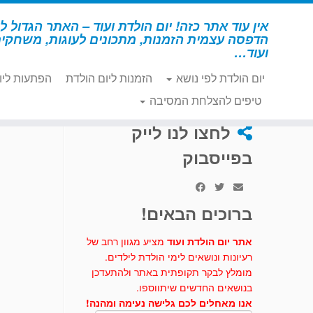
לג
תוכן
אין עוד אתר כזה! יום הולדת ועוד – האתר הגדול לי
הדפסה עצמית הזמנות, מתכונים לעוגות, משחקי
ועוד…
יום הולדת לפי נושא
הזמנות ליום הולדת
הפתעות ליו
דף הבית
»
מתכונים לעוגות וכיבוד
»
עכברי שוקולד
טיפים להצלחת המסיבה
לחצו לנו לייק
בפייסבוק
ברוכים הבאים!
אתר יום הולדת ועוד
מציע מגוון רחב של
רעיונות ונושאים לימי הולדת לילדים.
מומלץ לבקר תקופתית באתר ולהתעדכן
בנושאים החדשים שיתווספו.
אנו מאחלים לכם גלישה נעימה ומהנה!