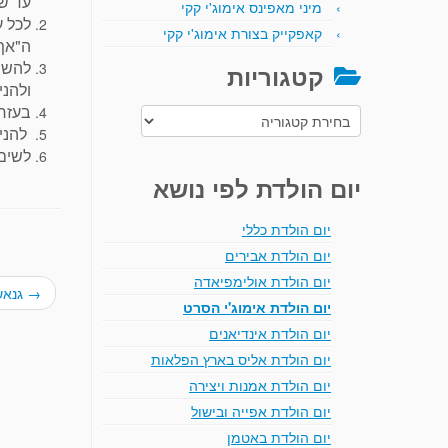
עד ש
מיני מאפינס אימוג'י קקי
לכל ע
קאפקייק בצורת אימוג'י קקי
ה"אף"
להשח
קטגוריות
ולהני
בעזרת
קטגוריות
להניח
לשים
יום הולדת לפי נושא
יום הולדת כללי
יום הולדת אבירים
יום הולדת אולימפיאדה
→
גנאש
יום הולדת אימוג'י הסרט
יום הולדת אינדיאנים
יום הולדת אליס בארץ הפלאות
יום הולדת אמנות ויצירה
יום הולדת אפייה ובישול
יום הולדת באטמן