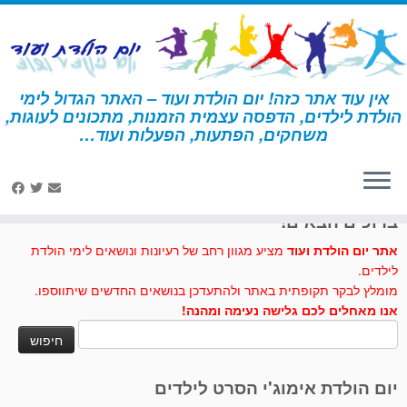
לג
תוכן
אין עוד אתר כזה! יום הולדת ועוד – האתר הגדול לימי
הולדת לילדים, הדפסה עצמית הזמנות, מתכונים לעוגות,
דף הבית
»
יצירה
»
עלים מנייר זכוכית
משחקים, הפתעות, הפעלות ועוד…
לחצו לנו לייק בפייסבוק
ברוכים הבאים!
אתר יום הולדת ועוד
מציע מגוון רחב של רעיונות ונושאים לימי הולדת
לילדים.
מומלץ לבקר תקופתית באתר ולהתעדכן בנושאים החדשים שיתווספו.
אנו מאחלים לכם גלישה נעימה ומהנה!
חיפוש:
יום הולדת אימוג'י הסרט לילדים