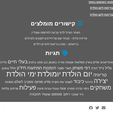
תנאי השימוש באתר
בדיחות ליום הולדת
בדיחות ליום הולדת
קישורים מומלצים
האתר הגדול לדפי צביעה להדפסה ואונליין
טריוויה קידס – מבחר ענק של חידונים לקטנים ולגדולים
בריאותון – מגזין בריאות להורים וילדים
תגיות
בעלי חיים
אינדיאנים
אליס בארץ הפלאות
אמנות
אפייה
באטמן
בוב ספוג
בלונים
גלידה
חידון
הפתעות
דפי משחק
הזמנות
גליל נייר
דורה
הארי פוטר
חלל
טיפים
יום הולדת
יומולדת
ימי הולדת
טריוויה
יצירה
כיבוד
מדע
מוזיקה
מסביב לעולם
מסכות
לשבור את הקרח
כדורגל
פעילות
משחקים
עוגה
פיצה
פרחים
צלחת
ניסוי
נסיכה
ספורט
עוגות
עוגיות
רחוב סומסום
תחבורה
נייר
שוקולד
קאובוי
·