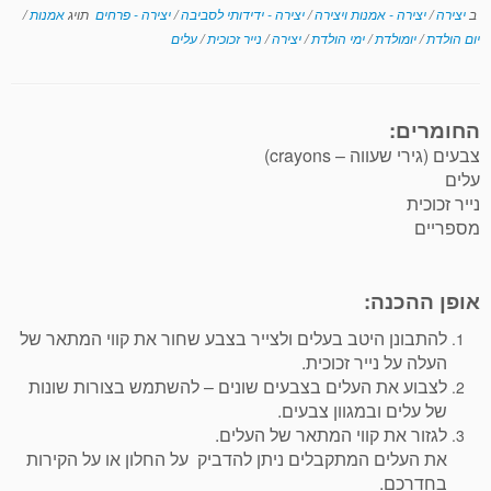
ב
יצירה
/
יצירה - אמנות ויצירה
/
יצירה - ידידותי לסביבה
/
יצירה - פרחים
תויג
אמנות
/
יום הולדת
/
יומולדת
/
ימי הולדת
/
יצירה
/
נייר זכוכית
/
עלים
החומרים:
צבעים (גירי שעווה – crayons)
עלים
נייר זכוכית
מספריים
אופן ההכנה:
להתבונן היטב בעלים ולצייר בצבע שחור את קווי המתאר של
העלה על נייר זכוכית.
לצבוע את העלים בצבעים שונים – להשתמש בצורות שונות
של עלים ובמגוון צבעים.
לגזור את קווי המתאר של העלים.
את העלים המתקבלים ניתן להדביק על החלון או על הקירות
בחדרכם.