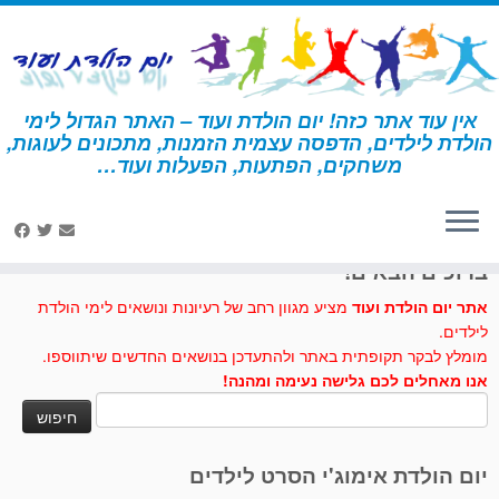
לג
תוכן
אין עוד אתר כזה! יום הולדת ועוד – האתר הגדול לימי
הולדת לילדים, הדפסה עצמית הזמנות, מתכונים לעוגות,
דף הבית
»
יצירה
»
עציץ פרחים להדפסה והרכבה
משחקים, הפתעות, הפעלות ועוד…
לחצו לנו לייק בפייסבוק
ברוכים הבאים!
אתר יום הולדת ועוד
מציע מגוון רחב של רעיונות ונושאים לימי הולדת
לילדים.
מומלץ לבקר תקופתית באתר ולהתעדכן בנושאים החדשים שיתווספו.
אנו מאחלים לכם גלישה נעימה ומהנה!
חיפוש:
יום הולדת אימוג'י הסרט לילדים