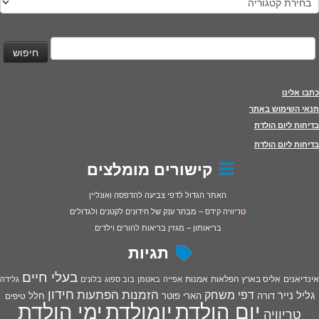
יפוש:
כתבו אלינו
תנאי השימוש באתר
בדיחות ליום הולדת
בדיחות ליום הולדת
קישורים מומלצים
האתר הגדול לדפי צביעה להדפסה ואונליין
טריוויה קידס – מבחר ענק של חידונים לקטנים ולגדולים
בריאותון – מגזין בריאות להורים וילדים
תגיות
בעלי חיים
אינדיאנים
אליס בארץ הפלאות
אמנות
אפייה
באטמן
בוב ספוג
בלונים
גלידה
חידון
הפתעות
דפי משחק
הזמנות
גליל נייר
דורה
הארי פוטר
חלל
טיפים
יום הולדת
יומולדת
ימי הולדת
טריוויה