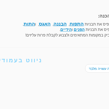
כנה:
יס את תבניות
,
,
, ו
.
התפוח
הבננה
האגס
התות
יס את תבניות
ו
.
הפנים
הידיים
ק במקומות המתאימים ולצבוע לקבלת פרות עליזים!
ניווט בעמודי
 עשויה מלבד