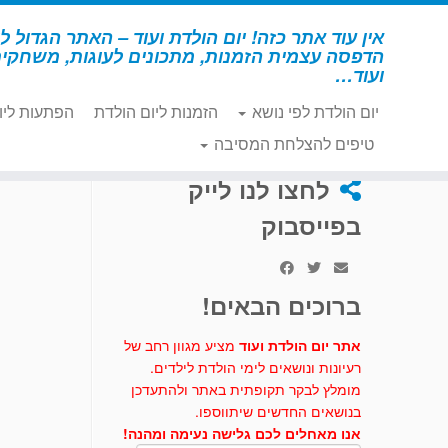
לג
תוכן
אין עוד אתר כזה! יום הולדת ועוד – האתר הגדול לי
הדפסה עצמית הזמנות, מתכונים לעוגות, משחקי
ועוד…
יום הולדת לפי נושא
הזמנות ליום הולדת
הפתעות ליו
דף הבית
»
יצירה
»
פירות מחייכים להדפסה והרכבה
טיפים להצלחת המסיבה
לחצו לנו לייק
בפייסבוק
ברוכים הבאים!
אתר יום הולדת ועוד
מציע מגוון רחב של
רעיונות ונושאים לימי הולדת לילדים.
מומלץ לבקר תקופתית באתר ולהתעדכן
בנושאים החדשים שיתווספו.
אנו מאחלים לכם גלישה נעימה ומהנה!