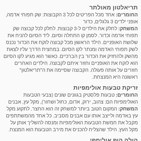
תריאלטון מאולתר
החומרים:
אחד מכל הפריטים לכל 3 הקבוצות: שק תפוחי אדמה,
אופני ילדים 3 גלגלים, כדור
המשחק:
לחלק את הילדים ל-3 קבוצות. לחלק לכל קבוצה שק
תפוחי אדמה וכדור. לסמן קו התחלה וסיום. ליד הסיום להניח את
שלושת האופניים. הילד הראשון מכל קבוצה לוקח את הכדור נכנס
לשק תפוחי האדמה ומנתר לקו הסיום. במחצית הדרך עליו לצאת
מהשק ולהחזיק את הכדור בין הברכיים. כאשר הוא מגיע לקו הסיום
הוא לוקח את האופניים וחוזר איתם לקבוצה. הילדים האחרים
חוזרים על אותה פעולה. הקבוצה שסיימה את ה"תריאלטון"
ראשונה היא המנצחת.
זריקת טבעות אולימפיות
החומרים:
טבעות פלסטיק בגוונים שונים (צבעי הטבעות
האולימפיות הם: צהוב, ירוק, אדום, כחול ושחור), מקל עץ, אבנים
המשחק:
המקום הטוב ביותר למשחק זה הוא החצר. לתקוע מקל
עץ באדמה ולייצב אותו עם אבנים מסביב. כל אחד מהמשתתפים
מקבל את חמשת הטבעות האולימפיות ומנסה להשליך אותן על
מקל העץ. הילד שהצליח להכניס את מירב הטבעות הוא המנצח.
הולה הופ אולימפי