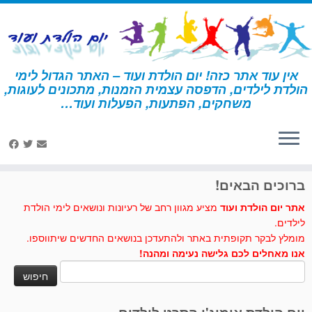
לג
תוכן
אין עוד אתר כזה! יום הולדת ועוד – האתר הגדול לימי
הולדת לילדים, הדפסה עצמית הזמנות, מתכונים לעוגות,
דף הבית
»
אולימפיאדה
»
פעילות ומשחקים - אולימפיאדה
»
פעילות
משחקים, הפתעות, הפעלות ועוד…
ליום הולדת אולימפיאדה
לחצו לנו לייק בפייסבוק
ברוכים הבאים!
אתר יום הולדת ועוד
מציע מגוון רחב של רעיונות ונושאים לימי הולדת
לילדים.
מומלץ לבקר תקופתית באתר ולהתעדכן בנושאים החדשים שיתווספו.
אנו מאחלים לכם גלישה נעימה ומהנה!
חיפוש: