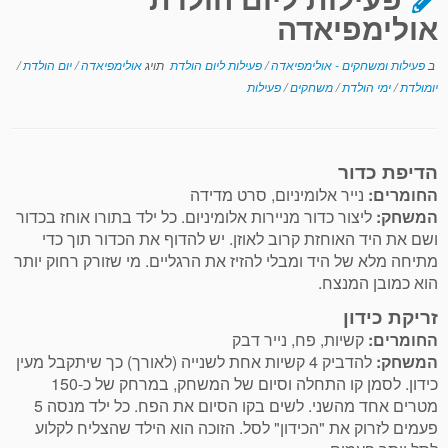
אולימפיאדה
ב
פעילות ומשחקים - אולימפיאדה
/
פעילות ליום הולדת
תויג
אולימפיאדה
/
יום הולדת
/
יומולדת
/
ימי הולדת
/
משחקים
/
פעילות
הדיפת כדור
החומרים:
נייר אלומיניום, סרט מדידה
המשחק:
ליצור כדור מניירות אלומיניום. כל ילד בתורו אוחז בכדור
ושם את היד האוחזת קרוב לאוזן. יש להדוף את הכדור תוך כדי
מתיחה מלא של היד ומבלי להזיז את הרגליים. מי שזורק רחוק יותר
הוא כמובן המנצח.
זריקת כידון
החומרים:
קשיות, פח, נייר דבק
המשחק:
להדביק 4 קשיות אחת לשנייה (לאורך) כך שיתקבל מעין
כידון. לסמן קו התחלה וסיום של המשחק, במרחק של כ-150
מטרים אחד מהשני. לשים בקו הסיום את הפח. כל ילד מנסה 5
פעמים לזרוק את "הכידון" לסל. הזוכה הוא הילד שהצליח לקלוע