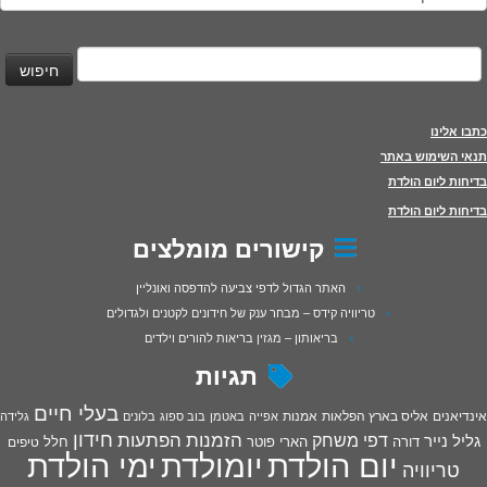
יפוש:
כתבו אלינו
תנאי השימוש באתר
בדיחות ליום הולדת
בדיחות ליום הולדת
קישורים מומלצים
האתר הגדול לדפי צביעה להדפסה ואונליין
טריוויה קידס – מבחר ענק של חידונים לקטנים ולגדולים
בריאותון – מגזין בריאות להורים וילדים
תגיות
בעלי חיים
אינדיאנים
אליס בארץ הפלאות
אמנות
אפייה
באטמן
בוב ספוג
בלונים
גלידה
חידון
הפתעות
דפי משחק
הזמנות
גליל נייר
דורה
הארי פוטר
חלל
טיפים
יום הולדת
יומולדת
ימי הולדת
טריוויה