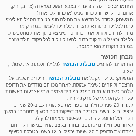
החומרים:
5 הולה הופ עדיף בצבעי האולימפיאדה (צהוב, ירוק,
אדום, כחול ושחור), כדור טניס (או כדור קטן אחר).
המשחק:
לסדר על הדשא את ההולה הופ בצורת הסמל האולימפי.
לתת לכל ילד בתורו את הכדור. על הילד לעמוד במרחק מה
מההולה הופ ולזרוק את הכדור כך שימצא בתוך אחת מהטבעות.
כל ילד זכאי ל-5 זריקות כדור. להעניק ניקוד לכל ניקוד. הילד שזכה
במירב הנקודות הוא המנצח.
מבחן הכושר
טבלת הכושר
החומרים: להדפיס
לכל ילד ולכתוב את שמו/ה,
שעון.
טבלת הכושר
המשחק: כל ילד מקבל את
. הילדים יושבים על
הרצפה ולוקחים נשימה עמוקה. לאחר מכן הם מודדים את הדופק
שלהם כשהם אוחזים בפרק כף היד ושמים שתי אצבעות ראשונות
על החלק הפנימי של פרק כף היד.
למדוד 20 שניות. הילדים יספרו את פעימות הלב ב-20 שניות,
יכפילו ב-3 וירשמו בטבלה את דפיקות הלב בסעיף "מנוחה" במשך
דקה. (על הדופק להיות בין 100-50 פעימות לדקה).
לאחר מכן הילדים יסתובבו בחדר בקצב מהיר במשך דקה. הם
ימדדו את הדופק ב-20 שניות, יכפילו ב-3 וירשמו בטבלה בסעיף