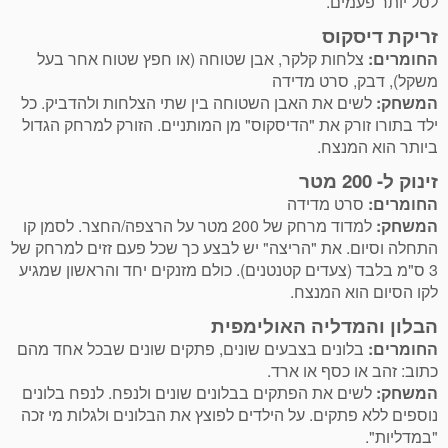
לסל יותר פעמים.
זריקת דיסקוס
החומרים:
צלחות קלקר, אבן שטוחה (או חפץ שטוח אחר בעל
משקל), דבק, סרט מדידה
המשחק:
לשים את האבן השטוחה בין שתי הצלחות ולהדביק. כל
ילד בתורו זורק את "הדיסקוס" מן המותניים. הזורק למרחק הגדול
ביותר הוא המנצח.
זינוק ל- 200 מטר
החומרים:
סרט מדידה
המשחק:
למדוד מרחק של 200 מטר על הרצפה/החצר. לסמן קו
התחלה וסיום. את "הריצה" יש לבצע כך שכל פעם זזים למרחק של
3 ס"מ בלבד (צעדים קטנטנים). כולם מזנקים יחד והראשון שמגיע
לקו הסיום הוא המנצח.
הבלון והמדליה האולימפית
החומרים:
בלונים בצבעים שונים, פתקים שונים שבכל אחד מהם
כתוב: זהב או כסף או ארד.
המשחק:
לשים את הפתקים בבלונים שונים ולנפח. לנפח בלונים
נוספים ללא פתקים. על הילדים לפוצץ את הבלונים ולגלות מי זכה
"במדליות".