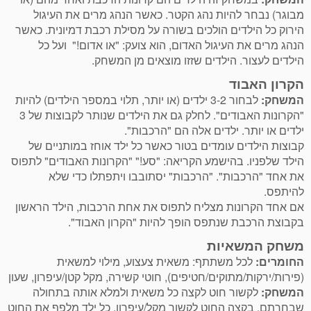
מבוגר) נבחר להיות נהג הקטר. כאשר הנהג מרים את העיגול
הירוק כל הילדים הולכים בשורה על מסילת רכבת דמיונית. כאשר
הנהג מרים את העיגול האדום, הוא צועק: "או אדום!" ועל כל
הילדים לעצור. הילדים שזזו מוצאים מן המשחק.
הקרון האבוד
המשחק:
לבחור 3-2 ילדים (או יותר, תלוי במספר הילדים) להיות
"הקרונות האבודים". לחלק גם את הילדים שנותר לקבוצות של 3
ילדים או יותר. ילדים אלה הם "הרכבות".
קבוצות הילדים עומדים בטור כאשר כל ילד אוחז במותניים של
הילד שלפניו. בהישמע הקריאה: "סע!" "הקרונות האבודים" לתפוס
את אחד "הרכבות". "הרכבות" יסתובבו ויתפתלו כדי שלא
להיתפס.
אם אחד הקרונות מצליח לתפוס את אחת הרכבות, הילד הראשון
בקבוצת הרכבת שנתפס הופך להיות "הקרון האבוד".
משחק המשאיות
החומרים:
לכל משתתף: משאית צעצוע, מילוי למשאית
(פירות/ירקות/מתוקים/חטיפים), חוטי קשירה, מקל קטן/עיפרון, שעון
המשחק:
לקשור חוט לקצה כל משאית ולמלא אותה בתחולה
שבחרתם. בקצה החוט לקשור מקל/עיפרון. כל ילד מלפף את החוט