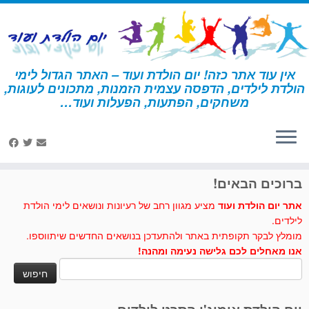
לג
תוכן
אין עוד אתר כזה! יום הולדת ועוד – האתר הגדול לימי
הולדת לילדים, הדפסה עצמית הזמנות, מתכונים לעוגות,
דף הבית
»
תחבורה
»
פעילות ומשחקים תחבורה
»
פעילות ליום הולדת
משחקים, הפתעות, הפעלות ועוד…
תחבורה
לחצו לנו לייק בפייסבוק
ברוכים הבאים!
אתר יום הולדת ועוד
מציע מגוון רחב של רעיונות ונושאים לימי הולדת
לילדים.
מומלץ לבקר תקופתית באתר ולהתעדכן בנושאים החדשים שיתווספו.
אנו מאחלים לכם גלישה נעימה ומהנה!
חיפוש: