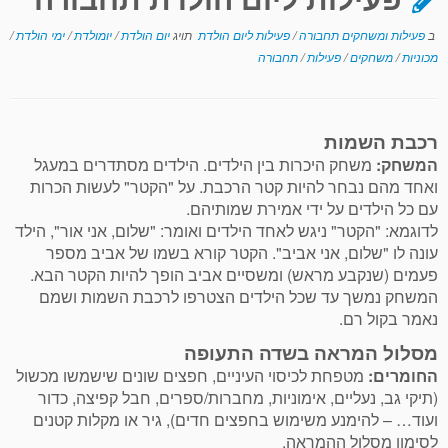
ב
פעילות ומשחקים תחבורה
/
פעילות ליום הולדת
תויג
יום הולדת
/
יומולדת
/
ימי הולדת
/
מכוניות
/
משחקים
/
פעילות
/
תחבורה
רכבת השמות
המשחק:
משחק היכרות בין הילדים. הילדים מסתדרים במעגל
ואחד מהם נבחר להיות קטר הרכבת. על "הקטר" לעשות הכרות
עם כל הילדים על ידי אמירת שמותיהם.
לדוגמא: "הקטר" ניגש לאחד הילדים ואומר: "שלום, אני אור", הילד
עונה לו "שלום, אני אביב". הקטר קורא בשמו של אביב מספר
פעמים (שנקבע מראש) ומשסיים אביב הופך להיות הקטר הבא.
המשחק נמשך עד שכל הילדים הצטרפו לרכבת השמות ושמם
נאמר בקול רם.
מסלול המראה בשדה התעופה
החומרים:
מטפחת לכיסוי העיניים, חפצים שונים שישמשו מכשול
(תיקי גב, נעליים, אימוניות, מחברות/ספרים, חבל קפיצה, כדור
ועוד… – להימנע משימוש בחפצים חדים), גיר או מקלות קטנים
לסימון מסלול ההמראה.