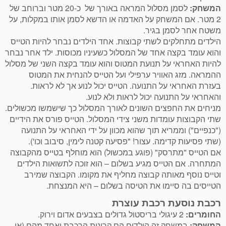
המשחק:
לסמן מסלול המראה באורך של כ-20 מטר וברוחב של
2 מטר. אם המשחק על האדמה או הדשא לסמן אותו במקלות, על
משטח אחר לסמן בגיר.
הילדים מתחלקים לשתי קבוצות. אחד הילדים נבחר להיות הטייס
והוא עומד בקצה אחד של המסלול כשעיניו מכוסות. ילד אחר נבחר
להיות האחראי על תנועת המטוס והוא עומד בקצה השני של מסלול
ההמראה. מזג האוויר ערפילי ועל הטייס להנחית את המטוס
בעזרת האחראי על התנועה. הטייס יכול לנוע אך לא לראות.
והאחראי על התנועה יכול לראות ולא לנוע.
מניחים את החפצים השונים לאורך המסלול כך שישמשו מכשולים.
שתי הקבוצות עומדות משני צידי המסלול. הטייס פורס את הידיים
("כנפיים") וממריא תוך שהוא מכוון על ידי האחראי על התנועה
(שתי פסיעות קדימה. עצור! "פסיעה קטנה לימין, סיבוב וכו').
אם הטייס "מתרסק" (פוגע במכשול) הוא מוחלף בטייס מהקבוצה
המתחרה. אם הטייס מגיע בשלום – הוא זוכה לתשואות הילדים
וטייס נוסף מאותה קבוצה מחליף את מקומו. הקבוצה שמירב
הטייסים בה סיימו את הטיסה בשלום – היא המנצחת.
רכבת נוסעת רכבת עוצרת
החומרים:
2 עיגולי בריסטול גדולים בצבעים אדום וירוק.
המשחק:
במשחק זה הילדים הם קרונות הרכבת ואחד מהם (או