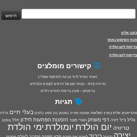
יפוש:
כתבו אלינו
תנאי השימוש באתר
בדיחות ליום הולדת
בדיחות ליום הולדת
קישורים מומלצים
האתר הגדול לדפי צביעה להדפסה ואונליין
טריוויה קידס – מבחר ענק של חידונים לקטנים ולגדולים
בריאותון – מגזין בריאות להורים וילדים
תגיות
בעלי חיים
אינדיאנים
אליס בארץ הפלאות
אמנות
אפייה
באטמן
בוב ספוג
בלונים
גלידה
חידון
הפתעות
דפי משחק
הזמנות
גליל נייר
דורה
הארי פוטר
חלל
טיפים
יום הולדת
יומולדת
ימי הולדת
טריוויה
יצירה
כיבוד
מדע
מוזיקה
מסביב לעולם
מסכות
לשבור את הקרח
כדורגל