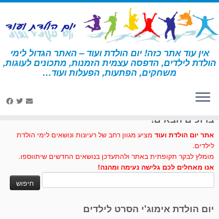
לג
תוכן
אין עוד אתר כזה! יום הולדת ועוד – האתר הגדול לימי
הולדת לילדים, הדפסה עצמית הזמנות, מתכונים לעוגות,
דף הבית
»
יצירה
»
צמיד מנייר ממוחזר
משחקים, הפתעות, הפעלות ועוד…
לחצו לנו לייק בפייסבוק
ברוכים הבאים!
אתר יום הולדת ועוד
מציע מגוון רחב של רעיונות ונושאים לימי הולדת
לילדים.
מומלץ לבקר תקופתית באתר ולהתעדכן בנושאים החדשים שיתווספו.
אנו מאחלים לכם גלישה נעימה ומהנה!
חיפוש:
יום הולדת אימוג'י הסרט לילדים