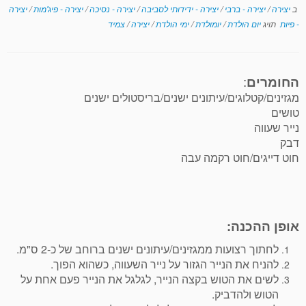
ב
יצירה
/
יצירה - ברבי
/
יצירה - ידידותי לסביבה
/
יצירה - נסיכה
/
יצירה - פיג'מות
/
יצירה
- פיות
תויג
יום הולדת
/
יומולדת
/
ימי הולדת
/
יצירה
/
צמיד
החומרים
:
מגזינים/קטלוגים/עיתונים ישנים/בריסטולים ישנים
טושים
נייר שעווה
דבק
חוט דייגים/חוט רקמה עבה
אופן ההכנה:
לחתוך רצועות ממגזינים/עיתונים ישנים ברוחב של כ-2 ס"מ.
להניח את הנייר הגזור על נייר השעווה, כשהוא הפוך.
לשים את הטוש בקצה הנייר, לגלגל את הנייר פעם אחת על
הטוש ולהדביק.