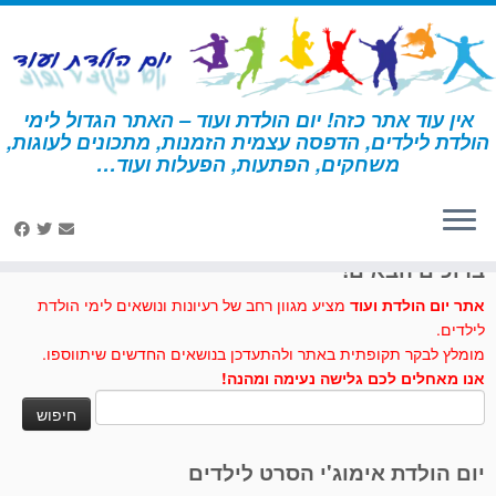
לג
תוכן
אין עוד אתר כזה! יום הולדת ועוד – האתר הגדול לימי
הולדת לילדים, הדפסה עצמית הזמנות, מתכונים לעוגות,
דף הבית
»
מתכונים לעוגות וכיבוד
»
קאפקייקס מיקי מאוס
משחקים, הפתעות, הפעלות ועוד…
לחצו לנו לייק בפייסבוק
ברוכים הבאים!
אתר יום הולדת ועוד
מציע מגוון רחב של רעיונות ונושאים לימי הולדת
לילדים.
מומלץ לבקר תקופתית באתר ולהתעדכן בנושאים החדשים שיתווספו.
אנו מאחלים לכם גלישה נעימה ומהנה!
חיפוש:
יום הולדת אימוג'י הסרט לילדים