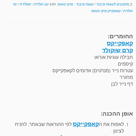
ב
מתכונים לעוגות וכיבוד
/
עוגות וכיבוד - מיקי מאוס
תויג
יום הולדת
/
יומולדת
/
ימי
הולדת
/
קאפקייק מיקי מאוס
החומרים:
קאפקייקס
קרם שוקולד
חבילה עוגיות אוראו
קיסמים
עטרות נייר (מנז'טים) אדומים לקאפקייקס
מחורר
דף נייר לבן
אופן ההכנה:
קאפקייקס
לאפות את ה
לפי ההוראות שבאתר. להניח
לצינון