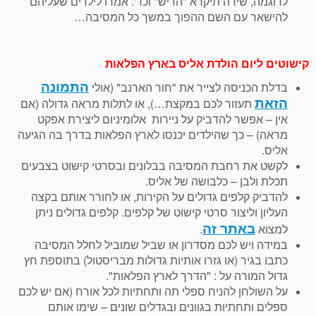
לדוגמה, שירה תיקרא "הריש" וכד'. אמרו לילדים שעליהם
להישאר עם השם ההפוך במשך כל המסיבה…
קישוטים ליום הולדת אליס בארץ הפלאות
התמונה
בדלת הכניסה לצייר את "חור הארנב" (אולי
הזאת
תעזור לכם במקצת…), או לתלות מראה גדולה (אם
אין – אפשר להדביק על ניירות אלומיניום ליצירת אפקט
מראה) – כך שהילדים יכנסו לארץ הפלאות בדרך בה הגיעה
אליס.
לקשט את רחבת המסיבה בבלונים ובסרטי קישוט בצבעים
תכלת ולבן – כלבושה של אליס.
להדביק קלפים גדולים על הקירות, או לחורר אותם בקצה
העליון וליצור סרטי קישוט של קלפים. קלפים גדולים ניתן
באתר זה
למצוא
.
במידה ויש לכם מסדרון או שביל שמוביל לחלל המסיבה
כתבו בגיר (או גזרו אותיות גדולות מבריסטול) בתוספת חץ
גדול המורה על : "הדרך לארץ הפלאות".
על השולחן להניח ספלי תה ותחתיות לכל אורח (אם יש לכם
ספלים ותחתיות בגוונים ובגדלים שונים – שימו אותם