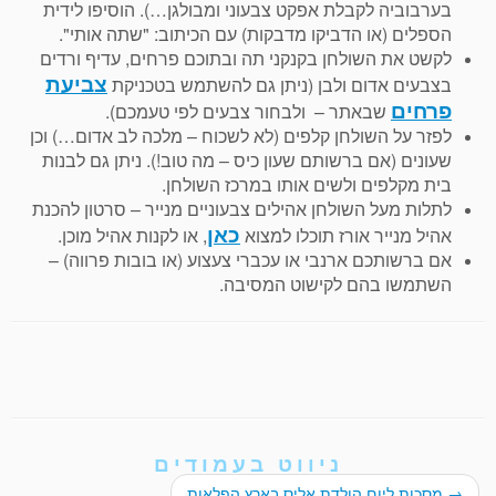
בערבוביה לקבלת אפקט צבעוני ומבולגן…). הוסיפו לידית
הספלים (או הדביקו מדבקות) עם הכיתוב: "שתה אותי".
לקשט את השולחן בקנקני תה ובתוכם פרחים, עדיף ורדים
צביעת
בצבעים אדום ולבן (ניתן גם להשתמש בטכניקת
פרחים
שבאתר –
ולבחור צבעים לפי טעמכם).
לפזר על השולחן קלפים (לא לשכוח – מלכה לב אדום…) וכן
שעונים (אם ברשותם שעון כיס – מה טוב!). ניתן גם לבנות
בית מקלפים ולשים אותו במרכז השולחן.
לתלות מעל השולחן אהילים צבעוניים מנייר – סרטון להכנת
כאן
אהיל מנייר אורז תוכלו למצוא
, או לקנות אהיל מוכן.
אם ברשותכם ארנבי או עכברי צעצוע (או בובות פרווה) –
השתמשו בהם לקישוט המסיבה.
ניווט בעמודים
→
מסכות ליום הולדת אליס בארץ הפלאות