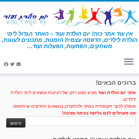
לג
תוכן
אין עוד אתר כזה! יום הולדת ועוד – האתר הגדול לימי
הולדת לילדים, הדפסה עצמית הזמנות, מתכונים לעוגות,
דף הבית
»
אליס בארץ הפלאות
»
קבלת פנים וקישוטים אליס בארץ
משחקים, הפתעות, הפעלות ועוד…
הפלאות
לחצו לנו לייק בפייסבוק
ברוכים הבאים!
אתר יום הולדת ועוד
מציע מגוון רחב של רעיונות ונושאים לימי הולדת
לילדים.
מומלץ לבקר תקופתית באתר ולהתעדכן בנושאים החדשים שיתווספו.
אנו מאחלים לכם גלישה נעימה ומהנה!
חיפוש: