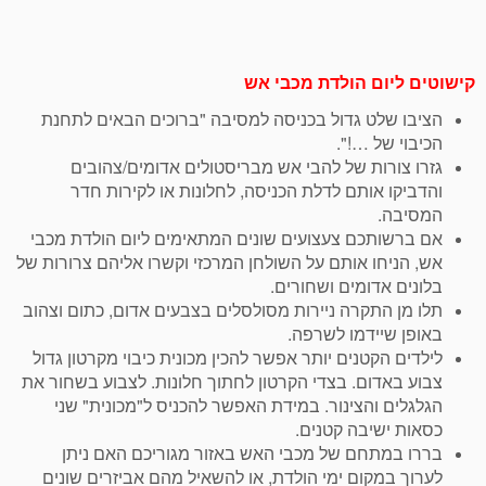
קישוטים ליום הולדת מכבי אש
הציבו שלט גדול בכניסה למסיבה "ברוכים הבאים לתחנת
הכיבוי של …!".
גזרו צורות של להבי אש מבריסטולים אדומים/צהובים
והדביקו אותם לדלת הכניסה, לחלונות או לקירות חדר
המסיבה.
אם ברשותכם צעצועים שונים המתאימים ליום הולדת מכבי
אש, הניחו אותם על השולחן המרכזי וקשרו אליהם צרורות של
בלונים אדומים ושחורים.
תלו מן התקרה ניירות מסולסלים בצבעים אדום, כתום וצהוב
באופן שיידמו לשרפה.
לילדים הקטנים יותר אפשר להכין מכונית כיבוי מקרטון גדול
צבוע באדום. בצדי הקרטון לחתוך חלונות. לצבוע בשחור את
הגלגלים והצינור. במידת האפשר להכניס ל"מכונית" שני
כסאות ישיבה קטנים.
בררו במתחם של מכבי האש באזור מגוריכם האם ניתן
לערוך במקום ימי הולדת, או להשאיל מהם אביזרים שונים