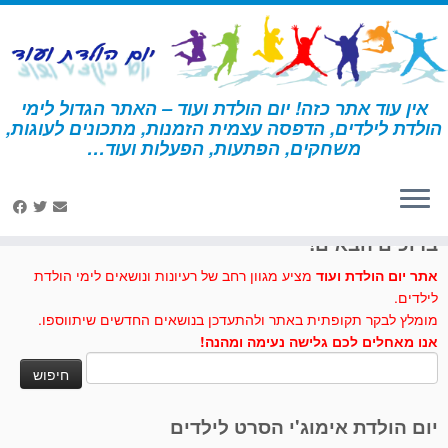
לג
תוכן
אין עוד אתר כזה! יום הולדת ועוד – האתר הגדול לימי
הולדת לילדים, הדפסה עצמית הזמנות, מתכונים לעוגות,
דף הבית
»
מכבי אש
»
קבלת פנים וקישוטים מכבי אש
משחקים, הפתעות, הפעלות ועוד…
לחצו לנו לייק בפייסבוק
ברוכים הבאים!
אתר יום הולדת ועוד
מציע מגוון רחב של רעיונות ונושאים לימי הולדת
לילדים.
מומלץ לבקר תקופתית באתר ולהתעדכן בנושאים החדשים שיתווספו.
אנו מאחלים לכם גלישה נעימה ומהנה!
חיפוש:
יום הולדת אימוג'י הסרט לילדים