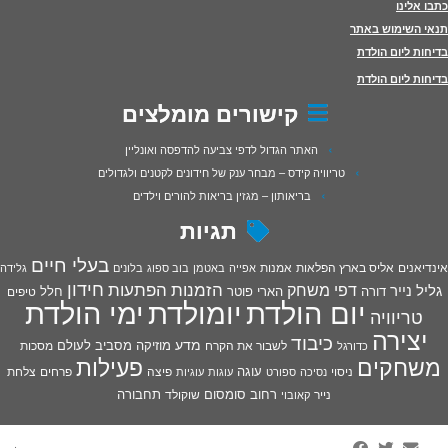
כתבו אלינו
תנאי השימוש באתר
בדיחות ליום הולדת
בדיחות ליום הולדת
קישורים מומלצים
האתר הגדול לדפי צביעה להדפסה ואונליין
טריוויה קידס – מבחר ענק של חידונים לקטנים ולגדולים
בריאותון – מגזין בריאות להורים וילדים
תגיות
בעלי חיים
אינדיאנים
אליס בארץ הפלאות
אמנות
אפייה
באטמן
בוב ספוג
בלונים
גלידה
חידון
הפתעות
דפי משחק
הזמנות
גליל נייר
דורה
הארי פוטר
חלל
טיפים
יום הולדת
יומולדת
ימי הולדת
טריוויה
יצירה
כיבוד
מדע
מוזיקה
מסביב לעולם
מסכות
לשבור את הקרח
כדורגל
פעילות
משחקים
עוגה
פיצה
פרחים
צלחת
ניסוי
נסיכה
ספורט
עוגות
עוגיות
רחוב סומסום
תחבורה
נייר
שוקולד
קאובוי
·