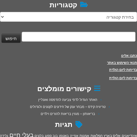
קטגוריות
טגוריות
יפוש:
כתבו אלינו
תנאי השימוש באתר
בדיחות ליום הולדת
בדיחות ליום הולדת
קישורים מומלצים
האתר הגדול לדפי צביעה להדפסה ואונליין
טריוויה קידס – מבחר ענק של חידונים לקטנים ולגדולים
בריאותון – מגזין בריאות להורים וילדים
תגיות
בעלי חיים
אינדיאנים
אליס בארץ הפלאות
אמנות
אפייה
באטמן
בוב ספוג
בלונים
גלידה