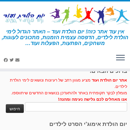
לג
תוכן
אין עוד אתר כזה! יום הולדת ועוד – האתר הגדול לימי
הולדת לילדים, הדפסה עצמית הזמנות, מתכונים לעוגות,
דף הבית
»
יצירה
»
קיפול בלונים בצורת חרב
משחקים, הפתעות, הפעלות ועוד…
לחצו לנו לייק בפייסבוק
ברוכים הבאים!
אתר יום הולדת ועוד
מציע מגוון רחב של רעיונות ונושאים לימי הולדת
לילדים.
מומלץ לבקר תקופתית באתר ולהתעדכן בנושאים החדשים שיתווספו.
אנו מאחלים לכם גלישה נעימה ומהנה!
חיפוש:
יום הולדת אימוג'י הסרט לילדים